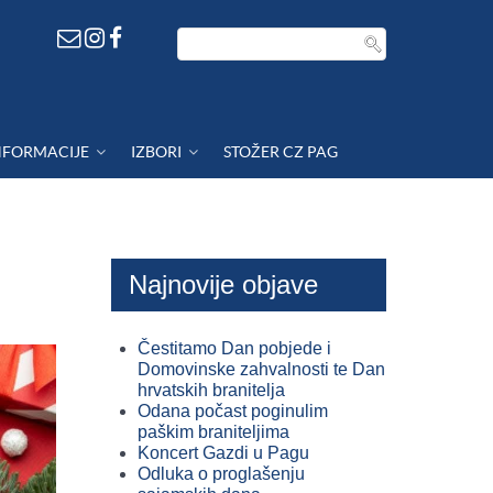
NFORMACIJE
IZBORI
STOŽER CZ PAG
Najnovije objave
Čestitamo Dan pobjede i
Domovinske zahvalnosti te Dan
hrvatskih branitelja
Odana počast poginulim
paškim braniteljima
Koncert Gazdi u Pagu
Odluka o proglašenju