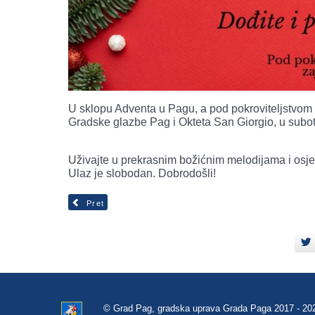
U sklopu Adventa u Pagu, a pod pokroviteljstvom 
Gradske glazbe Pag i Okteta San Giorgio, u subo
Uživajte u prekrasnim božićnim melodijama i osje
Ulaz je slobodan. Dobrodošli!
Pret
© Grad Pag, gradska uprava Grada Paga 2017 - 20