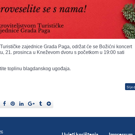
Turističke zajednice Grada Paga, održat će se Božićni koncert
tu, 21. prosinca u Kneževom dvoru s početkom u 19:00 sati
tite toplinu blagdanskog ugođaja.
Slje
26
Uvjeti korištenja
Impressum