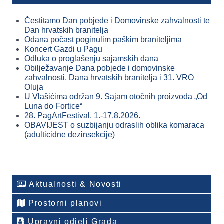
Čestitamo Dan pobjede i Domovinske zahvalnosti te
Dan hrvatskih branitelja
Odana počast poginulim paškim braniteljima
Koncert Gazdi u Pagu
Odluka o proglašenju sajamskih dana
Obilježavanje Dana pobjede i domovinske
zahvalnosti, Dana hrvatskih branitelja i 31. VRO
Oluja
U Vlašićima održan 9. Sajam otočnih proizvoda „Od
Luna do Fortice“
28. PagArtFestival, 1.-17.8.2026.
OBAVIJEST o suzbijanju odraslih oblika komaraca
(adulticidne dezinsekcije)
Aktualnosti & Novosti
Prostorni planovi
Upravni odjeli Grada