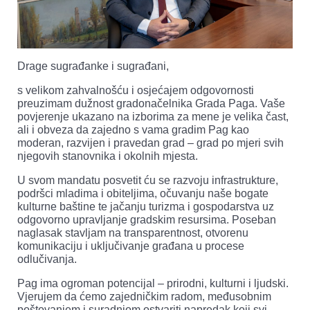
Drage sugrađanke i sugrađani,
s velikom zahvalnošću i osjećajem odgovornosti
preuzimam dužnost gradonačelnika Grada Paga. Vaše
povjerenje ukazano na izborima za mene je velika čast,
ali i obveza da zajedno s vama gradim Pag kao
moderan, razvijen i pravedan grad – grad po mjeri svih
njegovih stanovnika i okolnih mjesta.
U svom mandatu posvetit ću se razvoju infrastrukture,
podršci mladima i obiteljima, očuvanju naše bogate
kulturne baštine te jačanju turizma i gospodarstva uz
odgovorno upravljanje gradskim resursima. Poseban
naglasak stavljam na transparentnost, otvorenu
komunikaciju i uključivanje građana u procese
odlučivanja.
Pag ima ogroman potencijal – prirodni, kulturni i ljudski.
Vjerujem da ćemo zajedničkim radom, međusobnim
poštovanjem i suradnjom ostvariti napredak koji svi