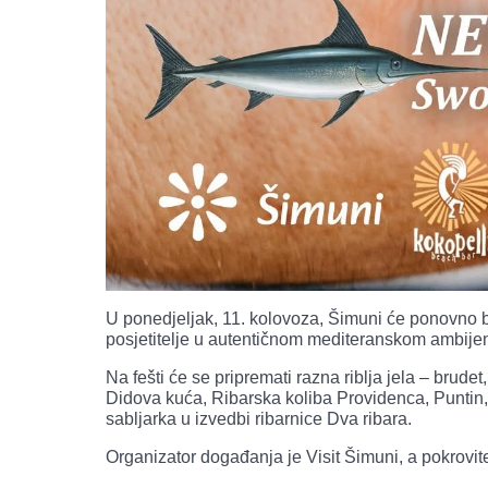
U ponedjeljak, 11. kolovoza, Šimuni će ponovno bi
posjetitelje u autentičnom mediteranskom ambije
Na fešti će se pripremati razna riblja jela – brudet
Didova kuća, Ribarska koliba Providenca, Puntin, 
sabljarka u izvedbi ribarnice Dva ribara.
Organizator događanja je Visit Šimuni, a pokrovit