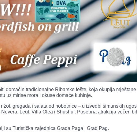
ti domaćin tradicionalne Ribarske fešte, koja okuplja mještane 
ntu uz mirise mora i okuse domaće kuhinje.
, rižot, gregada i salata od hobotnice – u izvedbi šimunskih ugost
Nevera, Leut, Villa Olea i Shushur. Posebna atrakcija večeri bit
elji su Turistička zajednica Grada Paga i Grad Pag.