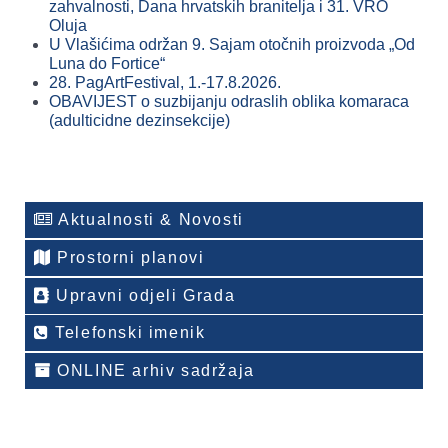
zahvalnosti, Dana hrvatskih branitelja i 31. VRO
Oluja
U Vlašićima održan 9. Sajam otočnih proizvoda „Od
Luna do Fortice“
28. PagArtFestival, 1.-17.8.2026.
OBAVIJEST o suzbijanju odraslih oblika komaraca
(adulticidne dezinsekcije)
Aktualnosti & Novosti
Prostorni planovi
Upravni odjeli Grada
Telefonski imenik
ONLINE arhiv sadržaja