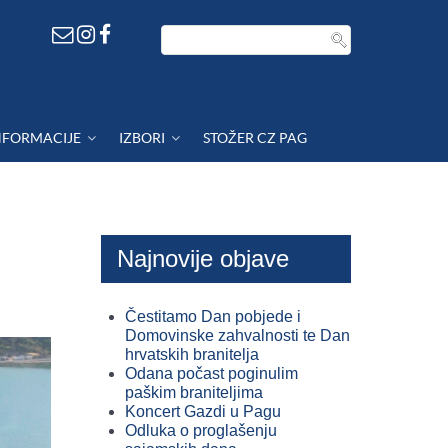
NFORMACIJE
IZBORI
STOŽER CZ PAG
Najnovije objave
.
Čestitamo Dan pobjede i
Domovinske zahvalnosti te Dan
hrvatskih branitelja
Odana počast poginulim
paškim braniteljima
Koncert Gazdi u Pagu
Odluka o proglašenju