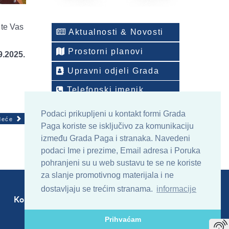
te Vas
Aktualnosti & Novosti
Prostorni planovi
9.2025.
Upravni odjeli Grada
Telefonski imenik
ONLINE arhiv sadržaja
Podaci prikupljeni u kontakt formi Grada
deće
Paga koriste se isključivo za komunikaciju
između Grada Paga i stranaka. Navedeni
podaci Ime i prezime, Email adresa i Poruka
pohranjeni su u web sustavu te se ne koriste
za slanje promotivnog materijala i ne
dostavljaju se trećim stranama.
informacije
Kontakt
Sitemap
RSS
Prihvaćam