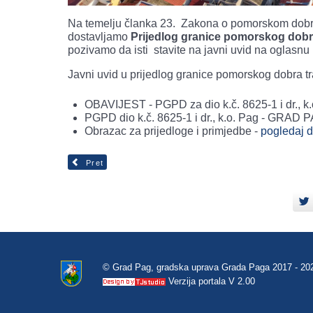
Na temelju članka 23. Zakona o pomorskom dobru
dostavljamo
Prijedlog granice pomorskog dobra n
pozivamo da isti stavite na javni uvid na oglasnu
Javni uvid u prijedlog granice pomorskog dobra t
OBAVIJEST - PGPD za dio k.č. 8625-1 i dr., k.
PGPD dio k.č. 8625-1 i dr., k.o. Pag - GRAD 
Obrazac za prijedloge i primjedbe -
pogledaj 
Pret
© Grad Pag, gradska uprava Grada Paga 2017 - 20
Verzija portala V 2.00