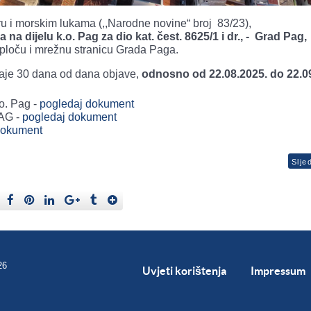
 i morskim lukama (,,Narodne novine“ broj 83/23),
a dijelu k.o. Pag za dio kat. čest. 8625/1 i dr., - Grad Pag,
 ploču i mrežnu stranicu Grada Paga.
raje 30 dana od dana objave,
odnosno od 22.08.2025. do 22.0
o. Pag -
pogledaj dokument
PAG -
pogledaj dokument
dokument
Slje
26
Uvjeti korištenja
Impressum