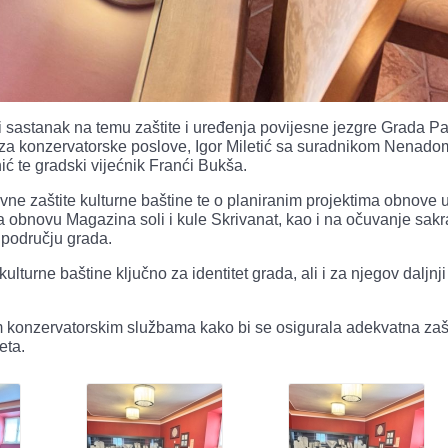
 sastanak na temu zaštite i uređenja povijesne jezgre Grada P
e za konzervatorske poslove, Igor Miletić sa suradnikom Nenado
 te gradski vijećnik Franći Bukša.
ne zaštite kulturne baštine te o planiranim projektima obnove 
a obnovu Magazina soli i kule Skrivanat, kao i na očuvanje sakr
 području grada.
lturne baštine ključno za identitet grada, ali i za njegov daljnji
m konzervatorskim službama kako bi se osigurala adekvatna zašt
eta.