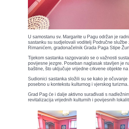
U samostanu sv. Margarite u Pagu održan je radni
sastanku su sudjelovali voditelj Područne služb
Rimanićem, gradonačelnik Grada Paga Stipe Žunić
Tijekom sastanka razgovaralo se o važnosti sustav
povijesne jezgre. Poseban naglasak stavljen je n
baštine, što uključuje vrijedne crkvene objekte na
Sudionici sastanka složili su se kako je očuvanje ku
posebno u kontekstu kulturnog i vjerskog turizma.
Grad Pag će i dalje aktivno surađivati s nadležni
revitalizacija vrijednih kulturnih i povijesnih lokalit