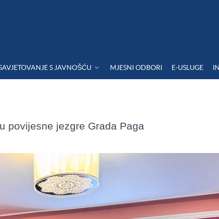
SAVJETOVANJE S JAVNOŠĆU
MJESNI ODBORI
E-USLUGE
I
ju povijesne jezgre Grada Paga