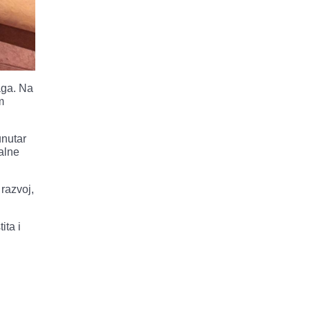
aga. Na
m
unutar
alne
 razvoj,
ita i