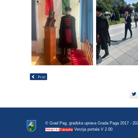
Pret
© Grad Pag, gradska uprava Grada Paga 2017 - 20
Verzija portala V 2.00