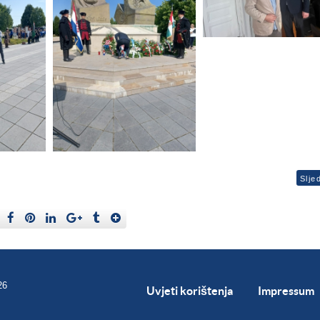
Slje
26
Uvjeti korištenja
Impressum