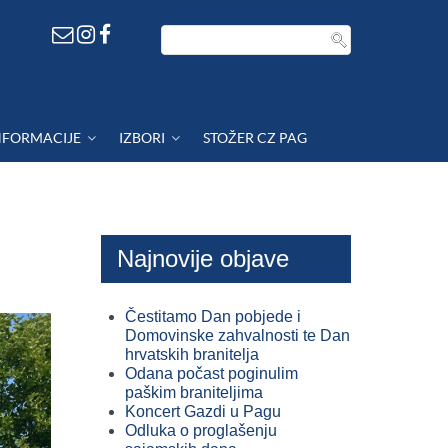
NFORMACIJE
IZBORI
STOŽER CZ PAG
Najnovije objave
Čestitamo Dan pobjede i
Domovinske zahvalnosti te Dan
hrvatskih branitelja
Odana počast poginulim
paškim braniteljima
Koncert Gazdi u Pagu
Odluka o proglašenju