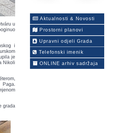
Aktualnosti & Novosti
tváru u
poginuo
Prostorni planovi
Upravni odjeli Grada
nskog i
turskom
Telefonski imenik
upila je
 Nikoli
ONLINE arhiv sadržaja
éterom,
 Paga.
zmjenom
je grada