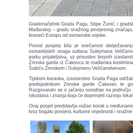
Gradonačelnik Grada Paga, Stipe Žunić, i gradsk
Mađarskoj – gradu snažnog povijesnog značaja,
braneći Europu od osmanske vojske.
Povod posjeta bila je svečanost obilježavanj
osmanlijskih snaga sultana Sulejmana Veličans
parku prijateljstva, uz prisustvo brojnih izasla
Zrinska garda iz Čakovca te mađarska kostimiran
Šubiću Zrinskom i Sulejmanu Veličanstvenom.
Tijekom boravka, izaslanstvo Grada Paga održal
predsjednikom Zrinske garde Čakovec te g
Razgovaralo se o jačanju suradnje na području k
iskustava i znanja koja će doprinijeti razvoju loka
Ovaj posjet predstavlja važan korak u međunarodn
kroz bogatu povijest, kulturne vrijednosti i snaž