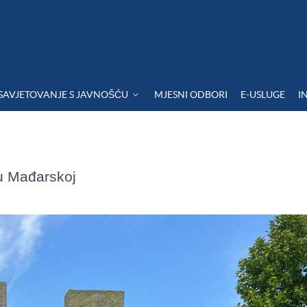
SAVJETOVANJE S JAVNOŠĆU
MJESNI ODBORI
E-USLUGE
I
u Mađarskoj