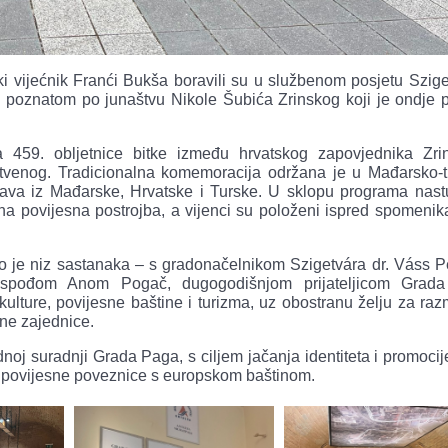
i vijećnik Franći Bukša boravili su u službenom posjetu Szige
 poznatom po junaštvu Nikole Šubića Zrinskog koji je ondje 
a 459. obljetnice bitke između hrvatskog zapovjednika Zri
tvenog. Tradicionalna komemoracija održana je u Mađarsko-
nstava iz Mađarske, Hrvatske i Turske. U sklopu programa nast
a povijesna postrojba, a vijenci su položeni ispred spomenika
o je niz sastanaka – s gradonačelnikom Szigetvára dr. Váss P
ospođom Anom Pogač, dugogodišnjom prijateljicom Grada
ulture, povijesne baštine i turizma, uz obostranu želju za ra
lne zajednice.
oj suradnji Grada Paga, s ciljem jačanja identiteta i promoci
ne povijesne poveznice s europskom baštinom.