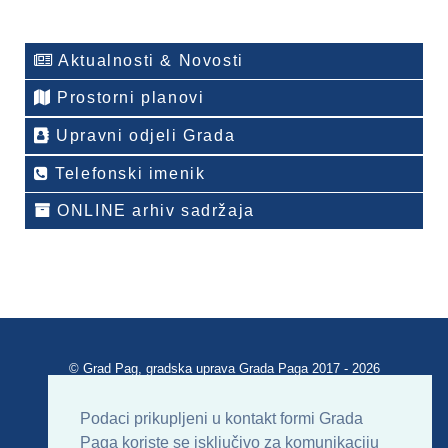
Aktualnosti & Novosti
Prostorni planovi
Upravni odjeli Grada
Telefonski imenik
ONLINE arhiv sadržaja
© Grad Pag, gradska uprava Grada Paga 2017 - 2026
Verzija portala V 2.00
Podaci prikupljeni u kontakt formi Grada
Paga koriste se isključivo za komunikaciju