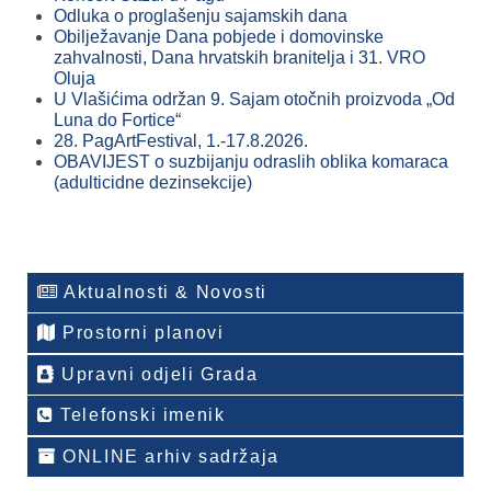
Odluka o proglašenju sajamskih dana
Obilježavanje Dana pobjede i domovinske
zahvalnosti, Dana hrvatskih branitelja i 31. VRO
Oluja
U Vlašićima održan 9. Sajam otočnih proizvoda „Od
Luna do Fortice“
28. PagArtFestival, 1.-17.8.2026.
OBAVIJEST o suzbijanju odraslih oblika komaraca
(adulticidne dezinsekcije)
Aktualnosti & Novosti
Prostorni planovi
Upravni odjeli Grada
Telefonski imenik
ONLINE arhiv sadržaja