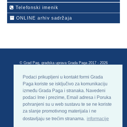
Telefonski imenik
ONLINE arhiv sadržaja
© Grad Pag, gradska uprava Grada Paga 2017 - 2026
Verzija portala V 2.00
Podaci prikupljeni u kontakt formi Grada
Paga koriste se isključivo za komunikaciju
Uvjeti korištenja
Impressum
Kontakt
između Grada Paga i stranaka. Navedeni
podaci Ime i prezime, Email adresa i Poruka
Sitemap
RSS
pohranjeni su u web sustavu te se ne koriste
za slanje promotivnog materijala i ne
dostavljaju se trećim stranama.
informacije