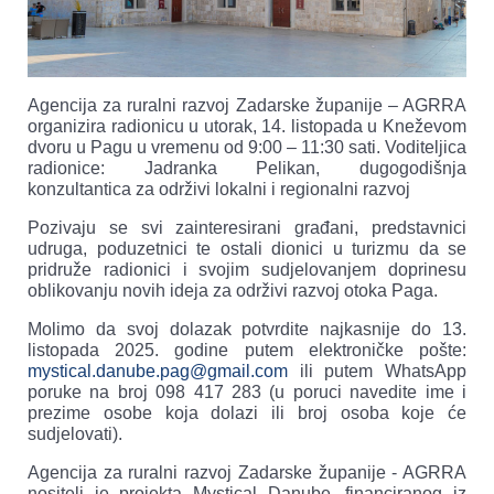
Agencija za ruralni razvoj Zadarske županije – AGRRA
organizira radionicu u utorak, 14. listopada u Kneževom
dvoru u Pagu u vremenu od 9:00 – 11:30 sati. Voditeljica
radionice: Jadranka Pelikan, dugogodišnja
konzultantica za održivi lokalni i regionalni razvoj
Pozivaju se svi zainteresirani građani, predstavnici
udruga, poduzetnici te ostali dionici u turizmu da se
pridruže radionici i svojim sudjelovanjem doprinesu
oblikovanju novih ideja za održivi razvoj otoka Paga.
Molimo da svoj dolazak potvrdite najkasnije do 13.
listopada 2025. godine putem elektroničke pošte:
mystical.danube.pag@gmail.com
ili putem WhatsApp
poruke na broj 098 417 283 (u poruci navedite ime i
prezime osobe koja dolazi ili broj osoba koje će
sudjelovati).
Agencija za ruralni razvoj Zadarske županije - AGRRA
nositelj je projekta Mystical Danube, financiranog iz