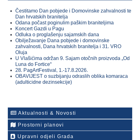
Čestitamo Dan pobjede i Domovinske zahvalnosti te
Dan hrvatskih branitelja
Odana počast poginulim paškim braniteljima
Koncert Gazdi u Pagu
Odluka o proglašenju sajamskih dana
Obilježavanje Dana pobjede i domovinske
zahvalnosti, Dana hrvatskih branitelja i 31. VRO
Oluja
U Vlašićima održan 9. Sajam otočnih proizvoda „Od
Luna do Fortice“
28. PagArtFestival, 1.-17.8.2026.
OBAVIJEST o suzbijanju odraslih oblika komaraca
(adulticidne dezinsekcije)
Aktualnosti & Novosti
Prostorni planovi
Upravni odjeli Grada