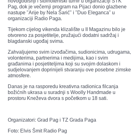
novogodišnji i stolnoteniski turnir u organizaciji STK
Pag, dok je večernji program na Pijaci donio glazbene
nastupe "Arije by Nela Šarić" i "Duo Eleganca" u
organizaciji Radio Paga.
Tijekom cijelog vikenda klizalište u II Magazinu bilo je
otvoreno za posjetitelje, pružajući dodatni sadržaj i
blagdanski ugođaj svima.
Zahvaljujemo svim izvođačima, sudionicima, udrugama,
volonterima, partnerima i medijima, kao i svim
građanima i posjetiteljima koji su svojim dolaskom i
sudjelovanjem doprinijeli stvaranju ove posebne zimske
atmosfere.
Danas je na rasporedu kreativna radionica filcanja
božićnih ukrasa u suradnji s Woolly Handmade u
prostoru Kneževa dvora s početkom u 18 sati.
Organizatori: Grad Pag i TZ Grada Paga
Foto: Elvis Šmit Radio Pag