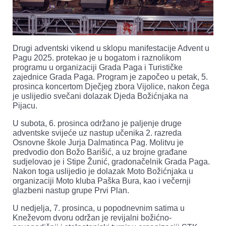
Drugi adventski vikend u sklopu manifestacije Advent u
Pagu 2025. protekao je u bogatom i raznolikom
programu u organizaciji Grada Paga i Turističke
zajednice Grada Paga. Program je započeo u petak, 5.
prosinca koncertom Dječjeg zbora Vijolice, nakon čega
je uslijedio svečani dolazak Djeda Božićnjaka na
Pijacu.
U subota, 6. prosinca održano je paljenje druge
adventske svijeće uz nastup učenika 2. razreda
Osnovne škole Jurja Dalmatinca Pag. Molitvu je
predvodio don Božo Barišić, a uz brojne građane
sudjelovao je i Stipe Žunić, gradonačelnik Grada Paga.
Nakon toga uslijedio je dolazak Moto Božićnjaka u
organizaciji Moto kluba Paška Bura, kao i večernji
glazbeni nastup grupe Prvi Plan.
U nedjelja, 7. prosinca, u popodnevnim satima u
Kneževom dvoru održan je revijalni božićno-