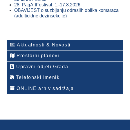
28. PagArtFestival, 1.-17.8.2026.
OBAVIJEST o suzbijanju odraslih oblika komaraca
(adulticidne dezinsekcije)
Aktualnosti & Novosti
Prostorni planovi
Upravni odjeli Grada
Telefonski imenik
ONLINE arhiv sadržaja