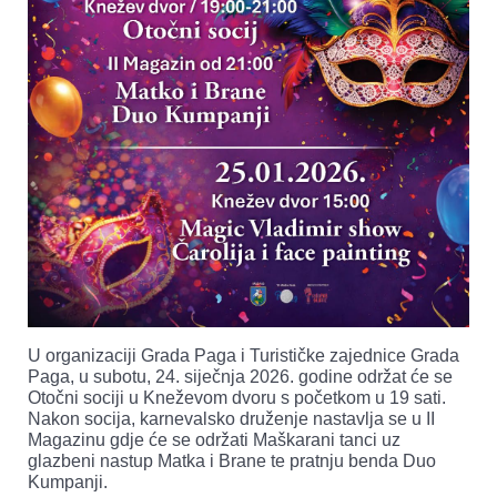
U organizaciji Grada Paga i Turističke zajednice Grada
Paga, u subotu, 24. siječnja 2026. godine održat će se
Otočni sociji u Kneževom dvoru s početkom u 19 sati.
Nakon socija, karnevalsko druženje nastavlja se u II
Magazinu gdje će se održati Maškarani tanci uz
glazbeni nastup Matka i Brane te pratnju benda Duo
Kumpanji.