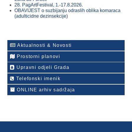
28. PagArtFestival, 1.-17.8.2026.
OBAVIJEST o suzbijanju odraslih oblika komaraca
(adulticidne dezinsekcije)
Aktualnosti & Novosti
Prostorni planovi
Upravni odjeli Grada
Telefonski imenik
ONLINE arhiv sadržaja