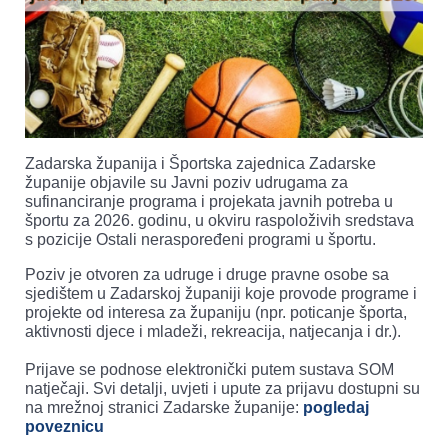
Zadarska županija i Športska zajednica Zadarske
županije objavile su Javni poziv udrugama za
sufinanciranje programa i projekata javnih potreba u
športu za 2026. godinu, u okviru raspoloživih sredstava
s pozicije Ostali neraspoređeni programi u športu.
Poziv je otvoren za udruge i druge pravne osobe sa
sjedištem u Zadarskoj županiji koje provode programe i
projekte od interesa za županiju (npr. poticanje športa,
aktivnosti djece i mladeži, rekreacija, natjecanja i dr.).
Prijave se podnose elektronički putem sustava SOM
natječaji. Svi detalji, uvjeti i upute za prijavu dostupni su
na mrežnoj stranici Zadarske županije:
pogledaj
poveznicu