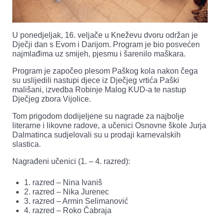
U ponedjeljak, 16. veljače u Kneževu dvoru održan je
Dječji dan s Evom i Darijom. Program je bio posvećen
najmlađima uz smijeh, pjesmu i šarenilo maškara.
Program je započeo plesom Paškog kola nakon čega
su uslijedili nastupi djece iz Dječjeg vrtića Paški
mališani, izvedba Robinje Malog KUD-a te nastup
Dječjeg zbora Vijolice.
Tom prigodom dodijeljene su nagrade za najbolje
literarne i likovne radove, a učenici Osnovne škole Jurja
Dalmatinca sudjelovali su u prodaji karnevalskih
slastica.
Nagrađeni učenici (1. – 4. razred):
1. razred – Nina Ivaniš
2. razred – Nika Jurenec
3. razred – Armin Selimanović
4. razred – Roko Čabraja