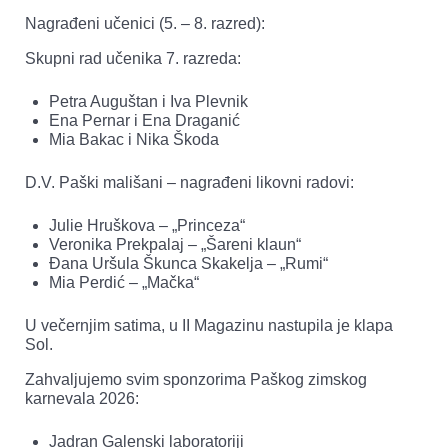
Nagrađeni učenici (5. – 8. razred):
Skupni rad učenika 7. razreda:
Petra Auguštan i Iva Plevnik
Ena Pernar i Ena Draganić
Mia Bakac i Nika Škoda
D.V. Paški mališani – nagrađeni likovni radovi:
Julie Hruškova – „Princeza“
Veronika Prekpalaj – „Šareni klaun“
Đana Uršula Škunca Skakelja – „Rumi“
Mia Perdić – „Mačka“
U večernjim satima, u II Magazinu nastupila je klapa
Sol.
Zahvaljujemo svim sponzorima Paškog zimskog
karnevala 2026:
Jadran Galenski laboratoriji