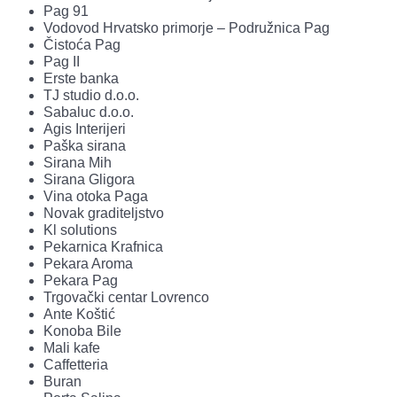
Pag 91
Vodovod Hrvatsko primorje – Podružnica Pag
Čistoća Pag
Pag II
Erste banka
TJ studio d.o.o.
Sabaluc d.o.o.
Agis Interijeri
Paška sirana
Sirana Mih
Sirana Gligora
Vina otoka Paga
Novak graditeljstvo
Kl solutions
Pekarnica Krafnica
Pekara Aroma
Pekara Pag
Trgovački centar Lovrenco
Ante Koštić
Konoba Bile
Mali kafe
Caffetteria
Buran