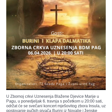
U Zbornoj crkvi Uznesenja Blažene Djevice Marije u
Pagu, u ponedjeljak 6. travnja s početkom u 20:00 sati,
održat će se svečani koncert mješovitog zbora Insula, uz
gostovanje pučkih pivača Burini iz Novalje i ženske