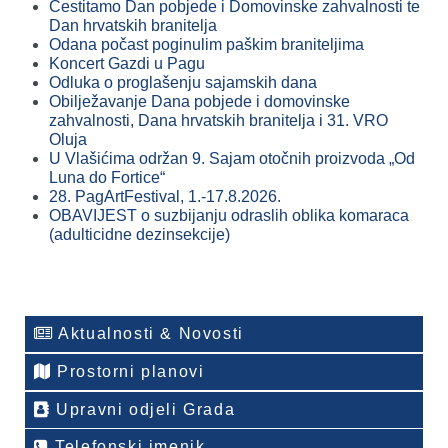
Čestitamo Dan pobjede i Domovinske zahvalnosti te
Dan hrvatskih branitelja
Odana počast poginulim paškim braniteljima
Koncert Gazdi u Pagu
Odluka o proglašenju sajamskih dana
Obilježavanje Dana pobjede i domovinske
zahvalnosti, Dana hrvatskih branitelja i 31. VRO
Oluja
U Vlašićima održan 9. Sajam otočnih proizvoda „Od
Luna do Fortice“
28. PagArtFestival, 1.-17.8.2026.
OBAVIJEST o suzbijanju odraslih oblika komaraca
(adulticidne dezinsekcije)
Aktualnosti & Novosti
Prostorni planovi
Upravni odjeli Grada
Telefonski imenik