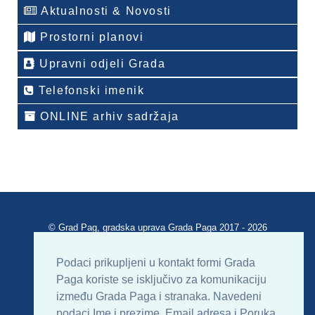
Aktualnosti & Novosti
Prostorni planovi
Upravni odjeli Grada
Telefonski imenik
ONLINE arhiv sadržaja
© Grad Pag, gradska uprava Grada Paga 2017 - 2026
Verzija portala V 2.00
Podaci prikupljeni u kontakt formi Grada
Paga koriste se isključivo za komunikaciju
Uvjeti korištenja
Impressum
Kontakt
između Grada Paga i stranaka. Navedeni
podaci Ime i prezime, Email adresa i Poruka