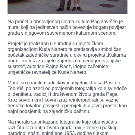
Na pročelju obnovljenog Doma kulture Pag završen je
mural koji na jedinstven način povezuje bogatu povijest
grada s njegovom suvremenom kulturnom scenom.
Projekt je realiziran u suradnji s umjetničkom
organizacijom Kuća Nahero te predstavlja simboličan
početak zajedničke suradnje u okviru projekta „Kulturna
bura – kultura za cijelu zajednicu i međugeneracijske
susrete“, autorice Rajne Racz, idejne začetnice i
umjetničke ravnateljice Kuće Nahero.
Mural su izradili mladi likovni umjetnici Luisa Pascu i
Teo Kiš, polazeći od povijesnih fotografija koje svjedoče
o identitetu, tradiciji i društvenom životu grada Paga.
Kroz suvremeni likovni izraz reinterpretirali su važne
trenutke lokalne povijesti i prenijeli ih u javni prostor kao
trajni podsjetnik na zajedničku baštinu.
Na muralu su prikazane fotografije koje obuhvaćaju
različita razdoblja života grada: dvije žene u paškoj
narodnoj nošnji snimljene 1953. godine tijekom