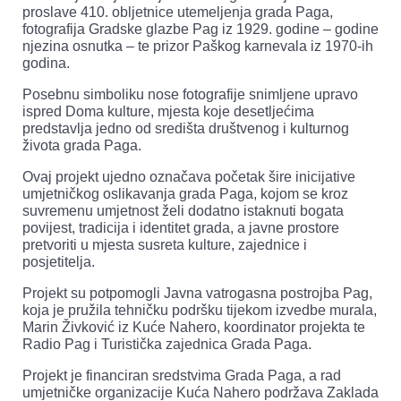
proslave 410. obljetnice utemeljenja grada Paga,
fotografija Gradske glazbe Pag iz 1929. godine – godine
njezina osnutka – te prizor Paškog karnevala iz 1970-ih
godina.
Posebnu simboliku nose fotografije snimljene upravo
ispred Doma kulture, mjesta koje desetljećima
predstavlja jedno od središta društvenog i kulturnog
života grada Paga.
Ovaj projekt ujedno označava početak šire inicijative
umjetničkog oslikavanja grada Paga, kojom se kroz
suvremenu umjetnost želi dodatno istaknuti bogata
povijest, tradicija i identitet grada, a javne prostore
pretvoriti u mjesta susreta kulture, zajednice i
posjetitelja.
Projekt su potpomogli Javna vatrogasna postrojba Pag,
koja je pružila tehničku podršku tijekom izvedbe murala,
Marin Živković iz Kuće Nahero, koordinator projekta te
Radio Pag i Turistička zajednica Grada Paga.
Projekt je financiran sredstvima Grada Paga, a rad
umjetničke organizacije Kuća Nahero podržava Zaklada