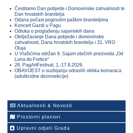
Čestitamo Dan pobjede i Domovinske zahvalnosti te
Dan hrvatskih branitelja
Odana počast poginulim paškim braniteljima
Koncert Gazdi u Pagu
Odluka o proglašenju sajamskih dana
Obilježavanje Dana pobjede i domovinske
zahvalnosti, Dana hrvatskih branitelja i 31. VRO
Oluja
U Vlašićima održan 9. Sajam otočnih proizvoda „Od
Luna do Fortice“
28. PagArtFestival, 1.-17.8.2026.
OBAVIJEST o suzbijanju odraslih oblika komaraca
(adulticidne dezinsekcije)
Aktualnosti & Novosti
Prostorni planovi
Upravni odjeli Grada