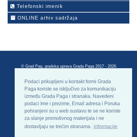
Telefonski imenik
ONLINE arhiv sadržaja
© Grad Pag, gradska uprava Grada Paga 2017 - 2026
Verzija portala V 2.00
Podaci prikupljeni u kontakt formi Grada
Paga koriste se isključivo za komunikaciju
Uvjeti korištenja
Impressum
Kontakt
između Grada Paga i stranaka. Navedeni
podaci Ime i prezime, Email adresa i Poruka
Sitemap
RSS
pohranjeni su u web sustavu te se ne koriste
za slanje promotivnog materijala i ne
dostavljaju se trećim stranama.
informacije