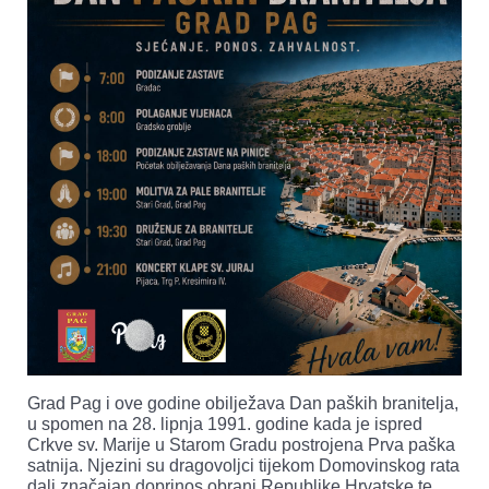
Grad Pag i ove godine obilježava Dan paških branitelja,
u spomen na 28. lipnja 1991. godine kada je ispred
Crkve sv. Marije u Starom Gradu postrojena Prva paška
satnija. Njezini su dragovoljci tijekom Domovinskog rata
dali značajan doprinos obrani Republike Hrvatske te