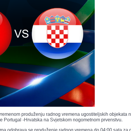
vremenom produženju radnog vremena ugostiteljskih objekata 
e Portugal -Hrvatska na Svjetskom nogometnom prvenstvu.
tima odobrava se produženje radnog vremena do 04:00 sata za 