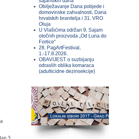
sajamskih dana
Obilježavanje Dana pobjede i
domovinske zahvalnosti, Dana
hrvatskih branitelja i 31. VRO
Oluja
U Vlašićima održan 9. Sajam
otočnih proizvoda „Od Luna do
Fortice“
28. PagArtFestival,
1.-17.8.2026.
OBAVIJEST o suzbijanju
odraslih oblika komaraca
(adulticidne dezinsekcije)
na
dan 3.