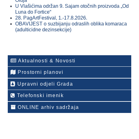
Oluja
U Vlašićima održan 9. Sajam otočnih proizvoda „Od
Luna do Fortice“
28. PagArtFestival, 1.-17.8.2026.
OBAVIJEST o suzbijanju odraslih oblika komaraca
(adulticidne dezinsekcije)
Aktualnosti & Novosti
Prostorni planovi
Upravni odjeli Grada
Telefonski imenik
ONLINE arhiv sadržaja