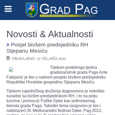
Novosti & Aktualnosti
Posjet bivšem predsjedniku RH
Stjepanu Mesiću
OBJAVLJENO: 17 VELJAČA 2012
Tijekom protekloga tjedna
gradonačelnik grada Paga Ante
Fabijanić je bio u radnom posjetu bivšem predsjedniku
Republike Hrvatske gospodinu Stjepanu Mesiću.
Tijekom zajedničkog druženja dogovoreno je nekoliko
suradnji sa bivšim predsjednikom RH, i to na polju
turizma i promociji Paške čipke kao jedinstvenog
brenda grada Paga. Također tema razgovora je bio i
nadolazeći III. Međunarodni festival čipke, Pag 2012.