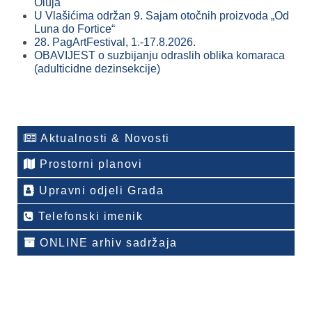
Oluja
U Vlašićima održan 9. Sajam otočnih proizvoda „Od
Luna do Fortice“
28. PagArtFestival, 1.-17.8.2026.
OBAVIJEST o suzbijanju odraslih oblika komaraca
(adulticidne dezinsekcije)
Aktualnosti & Novosti
Prostorni planovi
Upravni odjeli Grada
Telefonski imenik
ONLINE arhiv sadržaja