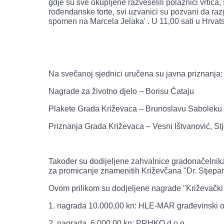
gdje su sve okupljene razveselili polaznici vrtića
rođendanske torte, svi uzvanici su pozvani da r
spomen na Marcela Jelaka' . U 11,00 sati u Hrv
Na svečanoj sjednici uručena su javna priznanja:
Nagrade za životno djelo – Borisu Čataju
Plakete Grada Križevaca – Brunoslavu Saboleku
Priznanja Grada Križevaca – Vesni Ištvanović, S
Također su dodijeljene zahvalnice gradonačelnika,
za promicanje znamenitih Križevčana "Dr. Stjepan
Ovom prilikom su dodjeljene nagrade "Križevački v
1. nagrada 10.000,00 kn: HLE-MAR građevinski o
2. nagrada 6.000,00 kn: PRHKO d.o.o.