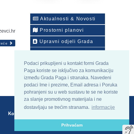
Aktualnosti & Novosti
Prostorni planovi
zevci.hr
Upravni odjeli Grada
deće
Telefonski imenik
Podaci prikupljeni u kontakt formi Grada
ONLINE arhiv sadržaja
Paga koriste se isključivo za komunikaciju
između Grada Paga i stranaka. Navedeni
podaci Ime i prezime, Email adresa i Poruka
pohranjeni su u web sustavu te se ne koriste
za slanje promotivnog materijala i ne
dostavljaju se trećim stranama.
informacije
Kontakt
Sitemap
RSS
Prihvaćam