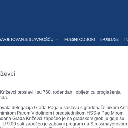
SAVJETOVANJE S JAVNOŠĆU
MJESNI ODBORI
E-USLUGE
I
iževci
Križevci proslavili su 760. rođendan i obljetnicu proglašenja
ada.
ovala delegacija Grada Paga u sastavu s gradonačelnikom An
animirom Parom Vidolinom i predsjednikom HSS-a Pag Mirom
ndana Grada Križevci započeo je na gradskom groblju gdje su
jeće. U 9.00 sati započeo je zabavni program na Strossmayerovom 