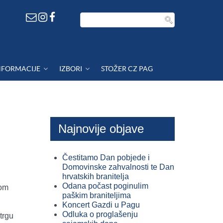
NFORMACIJE
IZBORI
STOŽER CZ PAG
Najnovije objave
Čestitamo Dan pobjede i
Domovinske zahvalnosti te Dan
hrvatskih branitelja
Odana počast poginulim
tom
paškim braniteljima
Koncert Gazdi u Pagu
Odluka o proglašenju
trgu