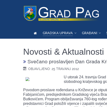
GRADSKA UPRAVA
GRAĐANI
Novosti & Aktualnosti
Svečano proslavljen Dan Grada Kr
OBJAVLJENO: 25 TRAVANJ 2012
U utorak 24. travnja Grad 
slobodnog kraljevskog gr
Povodom proslave rođendana u Križevce je otput
Fabijanićom, predsjednikom Gradskog vijeća Br
Butkovićem. Program obilježavanja 760-tog rođe
predstavnici Grad položili vijence i zapalili svi