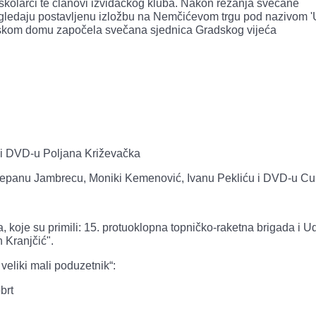
, školarci te članovi izviđačkog kluba. Nakon rezanja svečane
azgledaju postavljenu izložbu na Nemčićevom trgu pod nazivom '
atskom domu započela svečana sjednica Gradskog vijeća
 i DVD-u Poljana Križevačka
tjepanu Jambrecu, Moniki Kemenović, Ivanu Pekliću i DVD-u Cu
 koje su primili: 15. protuoklopna topničko-raketna brigada i U
 Kranjčić".
eliki mali poduzetnik“:
brt