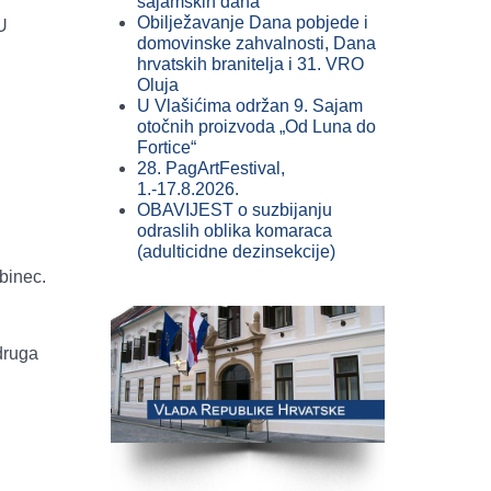
sajamskih dana
Obilježavanje Dana pobjede i
U
domovinske zahvalnosti, Dana
hrvatskih branitelja i 31. VRO
Oluja
U Vlašićima održan 9. Sajam
otočnih proizvoda „Od Luna do
Fortice“
28. PagArtFestival,
1.-17.8.2026.
OBAVIJEST o suzbijanju
odraslih oblika komaraca
(adulticidne dezinsekcije)
binec.
druga