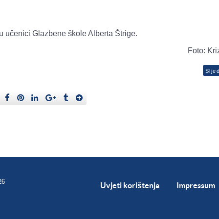
u učenici Glazbene škole Alberta Štrige.
Foto: Kri
Slje
26
Uvjeti korištenja
Impressum