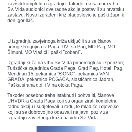
završili kompletnu izgradnju. Također na samom vrhu
Sv. Vida sudionici ove radne akcije postavili su hrvatsku
zastavu. Novo izgrađeni križ blagoslovio je paški župnik
don Igor Ikić.
U izgradnju zavjetnoga križa uključili su se članovi
udruge Rogujica iz Paga, DVD-a Pag, MO Pag, MO
Šimuni, MO Vlašići i paški "cobani".
Izgradnji križa na vrhu Sv. Vida pripomogli su i sponzori;
Turistička zajednica Grada Paga, Grad Pag, Hoteli Pag,
Meridijan 15, pekarnica "ĐONO", pekarnica VAN
GRADA, pekarnica POGAČA, slastičarnica Jadran,
Paška sirana d.d. i Vina otoka Paga.
Također posebno treba istaknuti i pohvaliti, članove
UHVDR-a Grada Paga koji su organizirali kompletnu
radnu akciju i sudjelovali u radu, te mladiće i djevojke
koji su se dobrovoljno odazvali na javni poziv za
izgradnju zavjetnoga križa na vrhu Sv. Vida.