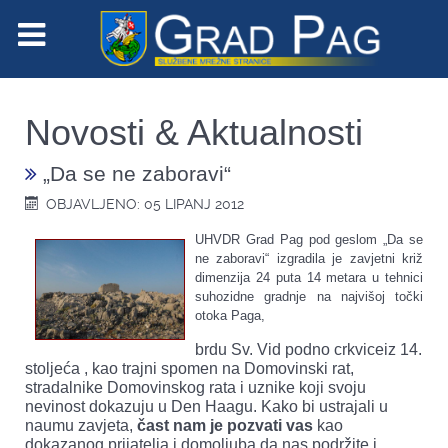
Novosti & Aktualnosti
„Da se ne zaboravi“
OBJAVLJENO: 05 LIPANJ 2012
UHVDR Grad Pag pod geslom „Da se
ne zaboravi“ izgradila je zavjetni križ
dimenzija 24 puta 14 metara u tehnici
suhozidne gradnje na najvišoj točki
otoka Paga,
brdu Sv. Vid podno crkviceiz 14.
stoljeća , kao trajni spomen na Domovinski rat,
stradalnike Domovinskog rata i uznike koji svoju
nevinost dokazuju u Den Haagu. Kako bi ustrajali u
naumu zavjeta,
čast nam je pozvati vas
kao
dokazanog prijatelja i domoljuba da nas podržite i