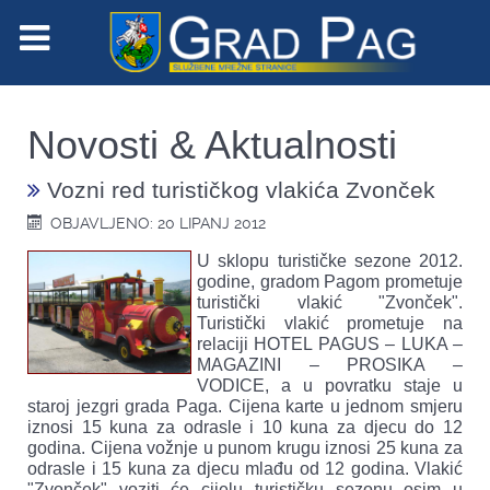
Novosti & Aktualnosti
Vozni red turističkog vlakića Zvonček
OBJAVLJENO: 20 LIPANJ 2012
U sklopu turističke sezone 2012.
godine, gradom Pagom prometuje
turistički vlakić "Zvonček".
Turistički vlakić prometuje na
relaciji HOTEL PAGUS – LUKA –
MAGAZINI – PROSIKA –
VODICE, a u povratku staje u
staroj jezgri grada Paga. Cijena karte u jednom smjeru
iznosi 15 kuna za odrasle i 10 kuna za djecu do 12
godina. Cijena vožnje u punom krugu iznosi 25 kuna za
odrasle i 15 kuna za djecu mlađu od 12 godina. Vlakić
"Zvonček" voziti će cijelu turističku sezonu osim u