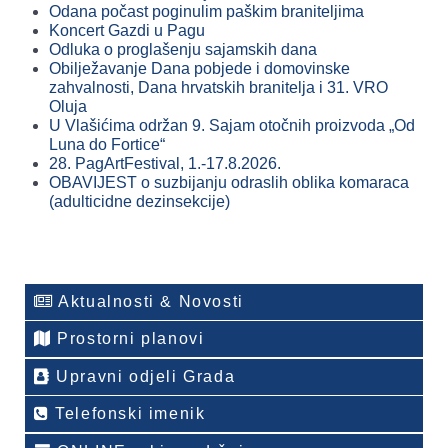
Odana počast poginulim paškim braniteljima
Koncert Gazdi u Pagu
Odluka o proglašenju sajamskih dana
Obilježavanje Dana pobjede i domovinske
zahvalnosti, Dana hrvatskih branitelja i 31. VRO
Oluja
U Vlašićima održan 9. Sajam otočnih proizvoda „Od
Luna do Fortice“
28. PagArtFestival, 1.-17.8.2026.
OBAVIJEST o suzbijanju odraslih oblika komaraca
(adulticidne dezinsekcije)
Aktualnosti & Novosti
Prostorni planovi
Upravni odjeli Grada
Telefonski imenik