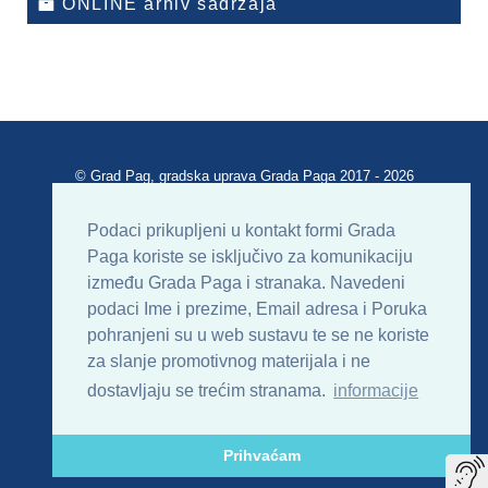
ONLINE arhiv sadržaja
© Grad Pag, gradska uprava Grada Paga 2017 - 2026
Verzija portala V 2.00
Podaci prikupljeni u kontakt formi Grada
Paga koriste se isključivo za komunikaciju
Uvjeti korištenja
Impressum
Kontakt
između Grada Paga i stranaka. Navedeni
podaci Ime i prezime, Email adresa i Poruka
Sitemap
RSS
pohranjeni su u web sustavu te se ne koriste
za slanje promotivnog materijala i ne
dostavljaju se trećim stranama.
informacije
Prihvaćam