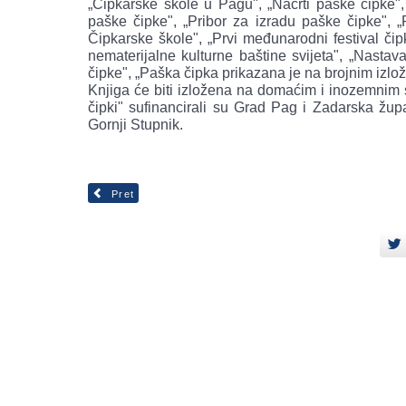
„Čipkarske škole u Pagu", „Nacrti paške čipke", „
paške čipke", „Pribor za izradu paške čipke", 
Čipkarske škole", „Prvi međunarodni festival či
nematerijalne kulturne baštine svijeta", „Nastav
čipke", „Paška čipka prikazana je na brojnim izl
Knjiga će biti izložena na domaćim i inozemnim 
čipki" sufinancirali su Grad Pag i Zadarska žup
Gornji Stupnik.
Pret