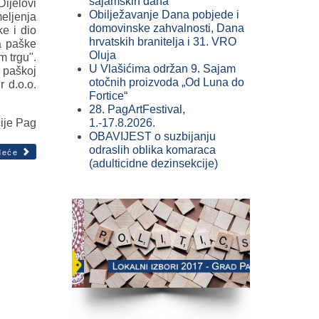
sajamskih dana
Dijelovi
Obilježavanje Dana pobjede i
eljenja
domovinske zahvalnosti, Dana
e i dio
hrvatskih branitelja i 31. VRO
ja paške
Oluja
m trgu".
U Vlašićima održan 9. Sajam
 paškoj
otočnih proizvoda „Od Luna do
 d.o.o.
Fortice“
28. PagArtFestival,
cije Pag
1.-17.8.2026.
OBAVIJEST o suzbijanju
odraslih oblika komaraca
deće
(adulticidne dezinsekcije)