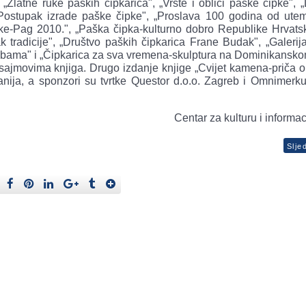
Zlatne ruke paških čipkarica", „Vrste i oblici paške čipke", „
„Postupak izrade paške čipke", „Proslava 100 godina od utem
pke-Pag 2010.", „Paška čipka-kulturno dobro Republike Hrvatsk
ak tradicije", „Društvo paških čipkarica Frane Budak", „Galeri
ožbama" i „Čipkarica za sva vremena-skulptura na Dominikansko
sajmovima knjiga. Drugo izdanje knjige „Cvijet kamena-priča o
anija, a sponzori su tvrtke Questor d.o.o. Zagreb i Omnimerkur
Centar za kulturu i informa
Slje