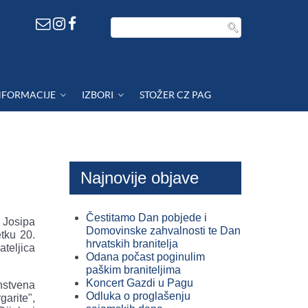
NFORMACIJE
IZBORI
STOŽER CZ PAG
Najnovije objave
Čestitamo Dan pobjede i
 Josipa
Domovinske zahvalnosti te Dan
tku 20.
hrvatskih branitelja
ateljica
Odana počast poginulim
paškim braniteljima
Koncert Gazdi u Pagu
nstvena
Odluka o proglašenju
arite",