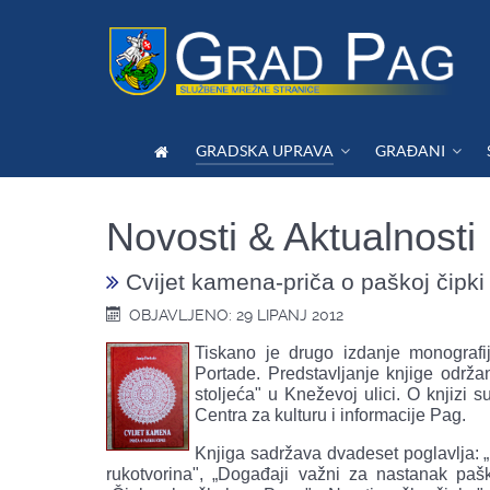
GRADSKA UPRAVA
GRAĐANI
Novosti & Aktualnosti
Cvijet kamena-priča o paškoj čipki
OBJAVLJENO: 29 LIPANJ 2012
Tiskano je drugo izdanje monografi
Portade. Predstavljanje knjige održ
stoljeća" u Kneževoj ulici. O knjizi s
Centra za kulturu i informacije Pag.
Knjiga sadržava dvadeset poglavlja: 
rukotvorina", „Događaji važni za nastanak paš