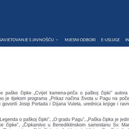
SAVJETOVANJE S JAVNOŠĆU
MJESNI ODBORI
E-USLUGE
I
je paške čipke „Cvijet kamena-priča o paškoj čipki" autora
ano je tijekom programa „Prikaz načina života u Pagu na poče
u govorili Josip Portada i Dijana Vuleta, urednica knjige i ravn
„Legenda o paškoj čipki", „O gradu Pagu", „Paška čipka je jedi
ke čipke", „Čipkarstvo u Benediktinskom samostanu Sv. Marg