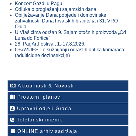
Koncert Gazdi u Pagu
Odluka o proglašenju sajamskih dana
Obilježavanje Dana pobjede i domovinske
zahvalnosti, Dana hrvatskih branitelja i 31. VRO
Oluja
U Vlašićima održan 9. Sajam otočnih proizvoda „Od
Luna do Fortice“
28. PagArtFestival, 1.-17.8.2026.
OBAVIJEST o suzbijanju odraslih oblika komaraca
(adulticidne dezinsekcije)
Aktualnosti & Novosti
Prostorni planovi
Upravni odjeli Grada
Telefonski imenik
ONLINE arhiv sadržaja