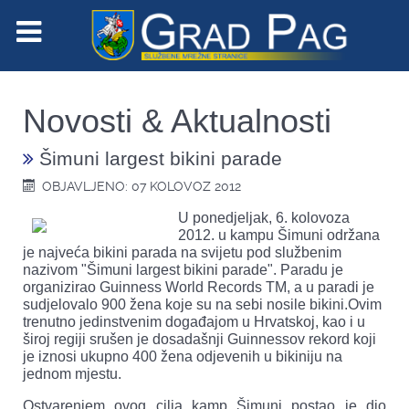
Novosti & Aktualnosti
Šimuni largest bikini parade
OBJAVLJENO: 07 KOLOVOZ 2012
U ponedjeljak, 6. kolovoza
2012. u kampu Šimuni održana
je najveća bikini parada na svijetu pod službenim
nazivom "Šimuni largest bikini parade". Paradu je
organizirao Guinness World Records TM, a u paradi je
sudjelovalo 900 žena koje su na sebi nosile bikini.Ovim
trenutno jedinstvenim događajom u Hrvatskoj, kao i u
široj regiji srušen je dosadašnji Guinnessov rekord koji
je iznosi ukupno 400 žena odjevenih u bikiniju na
jednom mjestu.
Ostvarenjem ovog cilja kamp Šimuni postao je dio