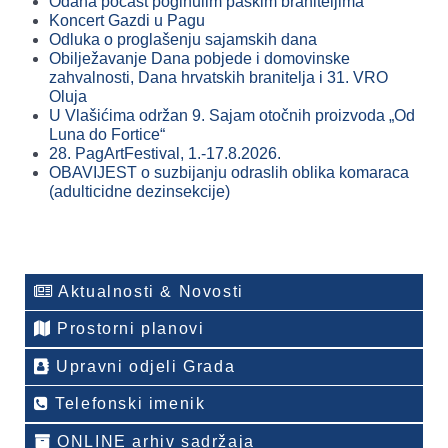
Odana počast poginulim paškim braniteljima
Koncert Gazdi u Pagu
Odluka o proglašenju sajamskih dana
Obilježavanje Dana pobjede i domovinske
zahvalnosti, Dana hrvatskih branitelja i 31. VRO
Oluja
U Vlašićima održan 9. Sajam otočnih proizvoda „Od
Luna do Fortice“
28. PagArtFestival, 1.-17.8.2026.
OBAVIJEST o suzbijanju odraslih oblika komaraca
(adulticidne dezinsekcije)
Aktualnosti & Novosti
Prostorni planovi
Upravni odjeli Grada
Telefonski imenik
ONLINE arhiv sadržaja