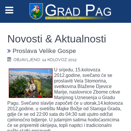
Novosti & Aktualnosti
Proslava Velike Gospe
OBJAVLJENO: 14 KOLOVOZ 2012
U srijedu, 15.kolovoza
2012.godine, svečano će se
proslaviti Vela Stomorina,
svetkovina Blažene Djevice
Marije, naslovnice Zborne crkve
Marijinog Uznesenja u Gradu
Pagu. Svečano slavlje započeti će u utorak,14.kolovoza
2012.godine, u svetištu Majke Božje od Staroga Grada,
gdje će se od 22:00 sata do 04:30 sati ujutro održat
cjelonoćno bdjenje. U jutarnjim satima hodoćasnicima
će se pripremiti okrijepa, topli napitci i tradicionalni
paški slatki proizvodi.