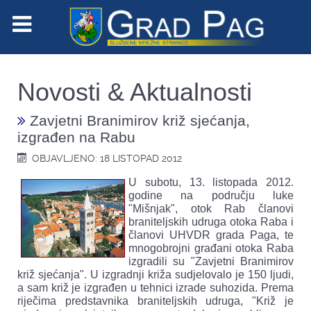
Novosti & Aktualnosti
Zavjetni Branimirov križ sjećanja,
izgrađen na Rabu
OBJAVLJENO: 18 LISTOPAD 2012
U subotu, 13. listopada 2012.
godine na području luke
"Mišnjak", otok Rab članovi
braniteljskih udruga otoka Raba i
članovi UHVDR grada Paga, te
mnogobrojni građani otoka Raba
izgradili su "Zavjetni Branimirov
križ sjećanja". U izgradnji križa sudjelovalo je 150 ljudi,
a sam križ je izgrađen u tehnici izrade suhozida. Prema
riječima predstavnika braniteljskih udruga, "Križ je