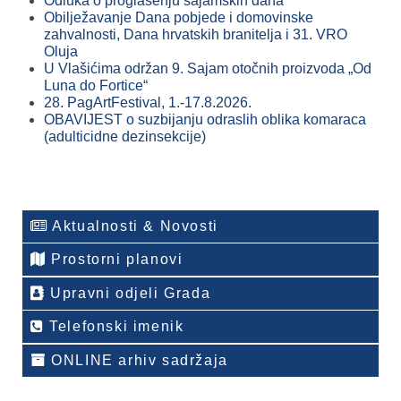
Odluka o proglašenju sajamskih dana
Obilježavanje Dana pobjede i domovinske
zahvalnosti, Dana hrvatskih branitelja i 31. VRO
Oluja
U Vlašićima održan 9. Sajam otočnih proizvoda „Od
Luna do Fortice“
28. PagArtFestival, 1.-17.8.2026.
OBAVIJEST o suzbijanju odraslih oblika komaraca
(adulticidne dezinsekcije)
Aktualnosti & Novosti
Prostorni planovi
Upravni odjeli Grada
Telefonski imenik
ONLINE arhiv sadržaja