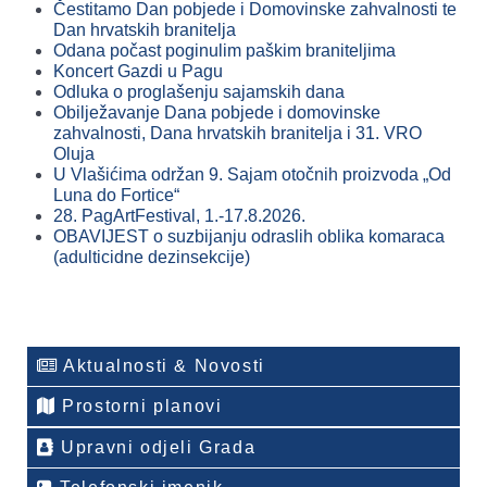
Čestitamo Dan pobjede i Domovinske zahvalnosti te
Dan hrvatskih branitelja
Odana počast poginulim paškim braniteljima
Koncert Gazdi u Pagu
Odluka o proglašenju sajamskih dana
Obilježavanje Dana pobjede i domovinske
zahvalnosti, Dana hrvatskih branitelja i 31. VRO
Oluja
U Vlašićima održan 9. Sajam otočnih proizvoda „Od
Luna do Fortice“
28. PagArtFestival, 1.-17.8.2026.
OBAVIJEST o suzbijanju odraslih oblika komaraca
(adulticidne dezinsekcije)
Aktualnosti & Novosti
Prostorni planovi
Upravni odjeli Grada