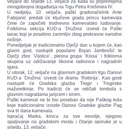
veljače do srijede 13. veljače za kada su pripremljena
mnogobrojna događanja na Trgu Petra Krešimira IV.
U nedjelju, 10. veljače, paški gradonačelnik Ante
Fabijanić predati će ključeve grada princu karnevala
čime će započeti trodnevno karnevalsko ludovanje.
Folklorna sekcija KUD-a ¨Družina¨ izvesti će Paški
tanac koji je posebno zanimljiv zbog prekrasne narodne
nošnje.
Ponedjeljak je tradicionalno Dječji dan u kojem će, kao
glavni gost, nastupiti popularni Bojan Jambrošić te
Dječji zbor ¨Vijolice¨, plesna grupa ¨Kissa¨ i folklorna
skupina uz održavanje likovne radionice i nagradnih
igara.
U utorak, 12. veljače na glavnom gradskom trgu članovi
KUD-a ¨Družina¨ izvesti će dramu ¨Robinja¨. Kao gosti
nastupiti će Gradska glazba Trogir i Trogirske
mažoretkinje. Po tradiciji će se održati tombola s
glavnim nagradama janjcem i sirom.
Paški karneval ne bi bio poseban da nije Paškog kola
koje tradicionalno izvode članovi Gradske glazbe Pag
sva tri dana karnevala.
Ispraćaj Marka, krivca za sve nevolje, njegovo
spaljivanje na gradskom mostu i čitanje oporuke je u
srijedu, 13. veljače.