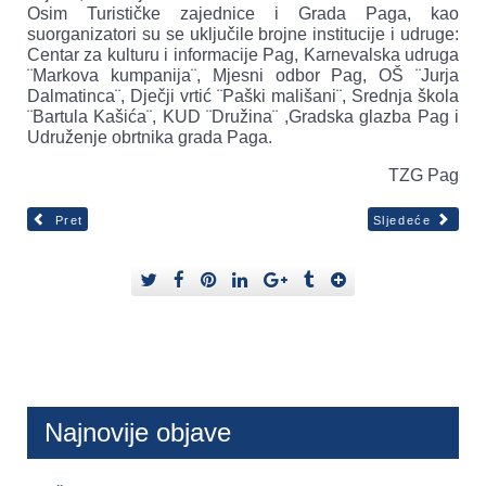
Osim Turističke zajednice i Grada Paga, kao
suorganizatori su se uključile brojne institucije i udruge:
Centar za kulturu i informacije Pag, Karnevalska udruga
¨Markova kumpanija¨, Mjesni odbor Pag, OŠ ¨Jurja
Dalmatinca¨, Dječji vrtić ¨Paški mališani¨, Srednja škola
¨Bartula Kašića¨, KUD ¨Družina¨ ,Gradska glazba Pag i
Udruženje obrtnika grada Paga.
TZG Pag
Pret
Sljedeće
Najnovije objave