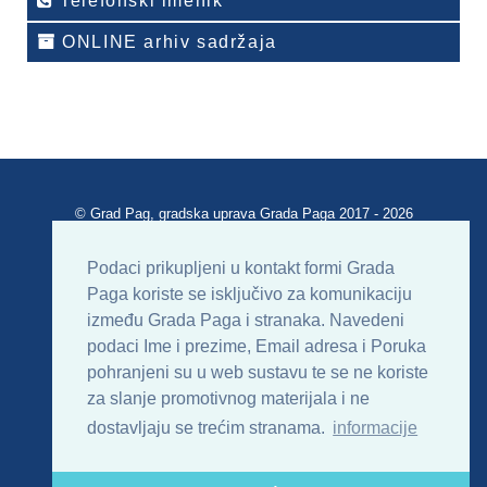
Telefonski imenik
ONLINE arhiv sadržaja
© Grad Pag, gradska uprava Grada Paga 2017 - 2026
Verzija portala V 2.00
Podaci prikupljeni u kontakt formi Grada
Paga koriste se isključivo za komunikaciju
Uvjeti korištenja
Impressum
Kontakt
između Grada Paga i stranaka. Navedeni
podaci Ime i prezime, Email adresa i Poruka
Sitemap
RSS
pohranjeni su u web sustavu te se ne koriste
za slanje promotivnog materijala i ne
dostavljaju se trećim stranama.
informacije