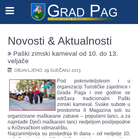
Novosti & Aktualnosti
Paški zimski karneval od 10. do 13.
veljače
OBJAVLJENO: 29 SIJEČANJ 2013
Pod pokroviteljstvom i u
organizaciji Turističke zajednice i
Grada Paga i ove godine se
održava tradicionalni Paški
zimski karneval. Svake subote u
prostorima II Magazina soli su
organizirane maškarane zabave – popularni tanci, a za
najmlađe Dječi maškarani tanci nedjeljom poslijepodne
u Križevačkom odmaralištu.
Najzanimljivija su posljednja tri dana – od nedjelje 10.