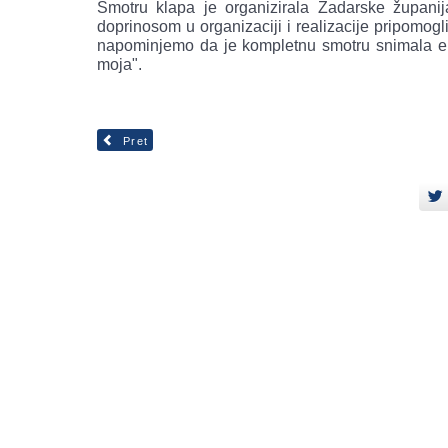
Smotru klapa je organizirala Zadarske župani
doprinosom u organizaciji i realizacije pripomog
napominjemo da je kompletnu smotru snimala ek
moja".
Pret