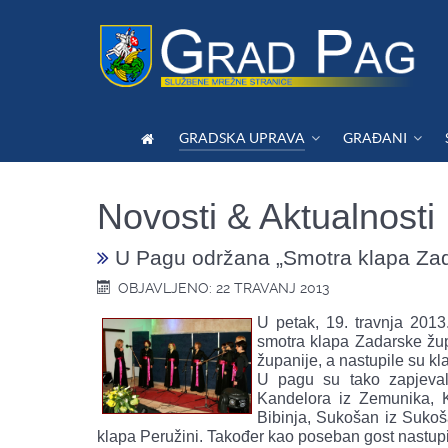
GRADSKA UPRAVA
GRAĐANI
Novosti & Aktualnosti
U Pagu održana „Smotra klapa Zad
OBJAVLJENO: 22 TRAVANJ 2013
U petak, 19. travnja 201
smotra klapa Zadarske žup
županije, a nastupile su kl
U pagu su tako zapjeval
Kandelora iz Zemunika, K
Bibinja, Sukošan iz Sukoš
klapa Peružini. Također kao poseban gost nastupil