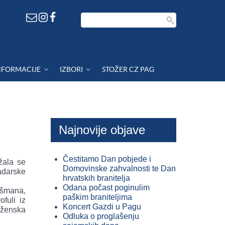
NFORMACIJE
IZBORI
STOŽER CZ PAG
Najnovije objave
Čestitamo Dan pobjede i
žala se
Domovinske zahvalnosti te Dan
adarske
hrvatskih branitelja
Odana počast poginulim
ašmana,
paškim braniteljima
fuli iz
Koncert Gazdi u Pagu
 ženska
Odluka o proglašenju