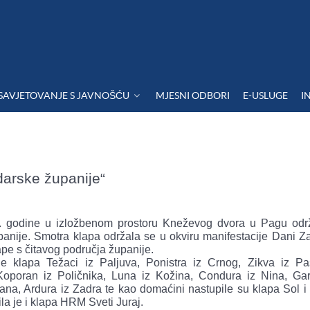
SAVJETOVANJE S JAVNOŠĆU
MJESNI ODBORI
E-USLUGE
I
arske županije“
3. godine u izložbenom prostoru Kneževog dvora u Pagu odr
anije. Smotra klapa održala se u okviru manifestacije Dani Z
ape s čitavog područja županije.
e klapa Težaci iz Paljuva, Ponistra iz Crnog, Zikva iz P
oporan iz Poličnika, Luna iz Kožina, Condura iz Nina, Garo
ana, Ardura iz Zadra te kao domaćini nastupile su klapa Sol i
a je i klapa HRM Sveti Juraj.