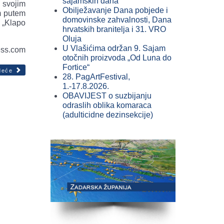
sajamskih dana
 svojim
Obilježavanje Dana pobjede i
im putem
domovinske zahvalnosti, Dana
 „Klapo
hrvatskih branitelja i 31. VRO
Oluja
U Vlašićima održan 9. Sajam
ess.com
otočnih proizvoda „Od Luna do
Fortice“
deće
28. PagArtFestival,
1.-17.8.2026.
OBAVIJEST o suzbijanju
odraslih oblika komaraca
(adulticidne dezinsekcije)