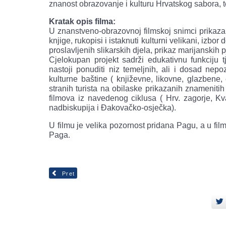
znanost obrazovanje i kulturu Hrvatskog sabora, 
Kratak opis filma:
U znanstveno-obrazovnoj filmskoj snimci prikazan
knjige, rukopisi i istaknuti kulturni velikani, izbo
proslavljenih slikarskih djela, prikaz marijanskih p
Cjelokupan projekt sadrži edukativnu funkciju t
nastoji ponuditi niz temeljnih, ali i dosad nep
kulturne baštine ( književne, likovne, glazbene
stranih turista na obilaske prikazanih znamenitih
filmova iz navedenog ciklusa ( Hrv. zagorje, K
nadbiskupija i Đakovačko-osječka).
U filmu je velika pozornost pridana Pagu, a u fil
Paga.
Pret