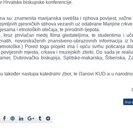
te Hrvatske biskupske konferencije.
a su: znamenita marijanska svetišta i njihova povijest, važne
r dojmljivih pjesničkih stihova vezanih uz odabrane Marijine crkve
jesama i etnoloških običaja, te prirodnih ljepota.
j. kroz privlačan medij filma gledateljima, te studentima i uč
oznatih, novoistraženih znanstveno-obrazovnih informacija iz h
, etnološke.) Pored toga projekt ima i opću svrhu poticanja do
 povijesnih mjesta, crkava i muzejskih zbirki. Do sada je reali
varner, Dubrovačka biskupija, Splitsko-makarska, Šibenska, Z
mu također nastupa katedralni zbor, te članovi KUD-a u narodno
Slje