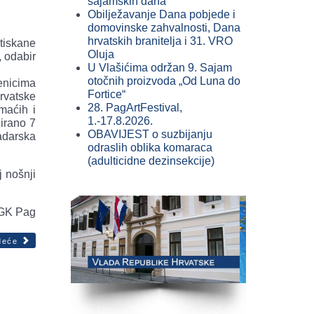
sajamskih dana
Obilježavanje Dana pobjede i
domovinske zahvalnosti, Dana
hrvatskih branitelja i 31. VRO
 tiskane
Oluja
, odabir
U Vlašićima održan 9. Sajam
otočnih proizvoda „Od Luna do
enicima
Fortice“
rvatske
28. PagArtFestival,
maćih i
1.-17.8.2026.
zirano 7
OBAVIJEST o suzbijanju
adarska
odraslih oblika komaraca
(adulticidne dezinsekcije)
j nošnji
GK Pag
deće