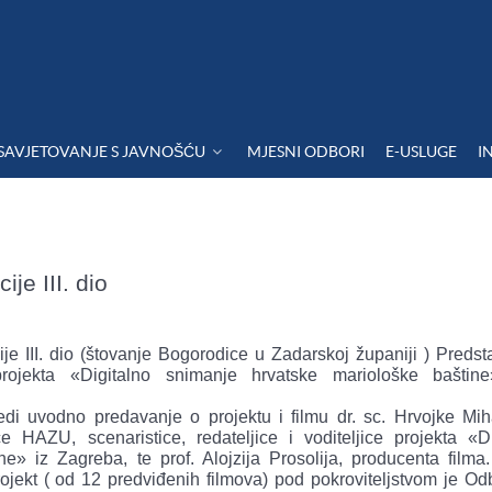
SAVJETOVANJE S JAVNOŠĆU
MJESNI ODBORI
E-USLUGE
I
je III. dio
je III. dio (štovanje Bogorodice u Zadarskoj županiji ) Predst
rojekta «Digitalno snimanje hrvatske mariološke baštin
jedi uvodno predavanje o projektu i filmu dr. sc. Hrvojke Mih
 HAZU, scenaristice, redateljice i voditeljice projekta «Di
e» iz Zagreba, te prof. Alojzija Prosolija, producenta filma. 
projekt ( od 12 predviđenih filmova) pod pokroviteljstvom je O