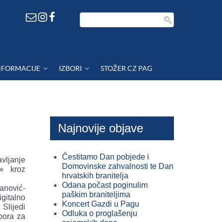
NFORMACIJE
IZBORI
STOŽER CZ PAG
Najnovije objave
Čestitamo Dan pobjede i
avljanje
Domovinske zahvalnosti te Dan
e» kroz
hrvatskih branitelja
Odana počast poginulim
anović-
paškim braniteljima
gitalno
Koncert Gazdi u Pagu
Slijedi
Odluka o proglašenju
dbora za