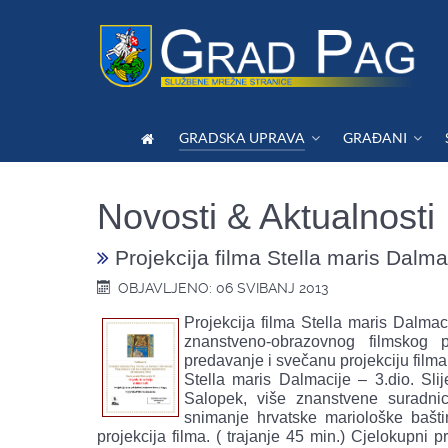
GRADSKA UPRAVA
GRAĐANI
Novosti & Aktualnosti
Projekcija filma Stella maris Dalmaci
OBJAVLJENO: 06 SVIBANJ 2013
Projekcija filma Stella maris Dalmaci
znanstveno-obrazovnog filmskog p
predavanje i svečanu projekciju filma
Stella maris Dalmacije – 3.dio. Sli
Salopek, više znanstvene suradnice
snimanje hrvatske mariološke baštin
projekcija filma. ( trajanje 45 min.) Cjelokupni 