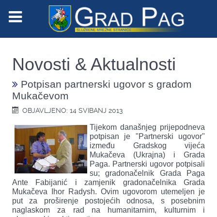
Novosti & Aktualnosti
Potpisan partnerski ugovor s gradom
Mukačevom
OBJAVLJENO: 14 SVIBANJ 2013
Tijekom današnjeg prijepodneva
potpisan je "Partnerski ugovor"
između Gradskog vijeća
Mukačeva (Ukrajna) i Grada
Paga. Partnerski ugovor potpisali
su; gradonačelnik Grada Paga
Ante Fabijanić i zamjenik gradonačelnika Grada
Mukačeva Ihor Radysh. Ovim ugovorom utemeljen je
put za proširenje postojećih odnosa, s posebnim
naglaskom za rad na humanitarnim, kulturnim i