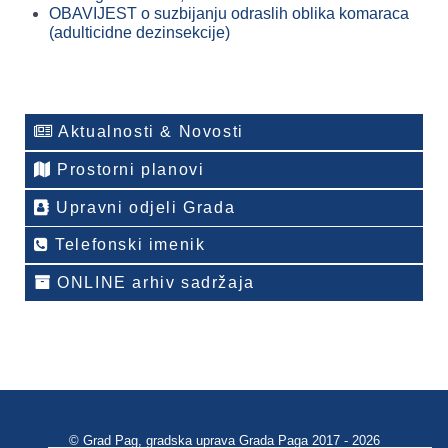
OBAVIJEST o suzbijanju odraslih oblika komaraca
(adulticidne dezinsekcije)
Aktualnosti & Novosti
Prostorni planovi
Upravni odjeli Grada
Telefonski imenik
ONLINE arhiv sadržaja
© Grad Pag, gradska uprava Grada Paga 2017 - 2026