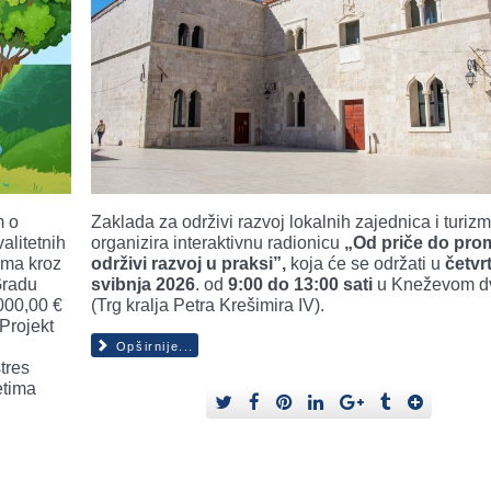
Zaklada za održivi razvoj lokalnih zajednica i turiz
m o
organizira interaktivnu radionicu
„Od priče do pro
alitetnih
održivi razvoj u praksi”,
koja će se održati u
četvr
ama kroz
svibnja 2026
. od
9:00 do 13:00 sati
u Kneževom d
Gradu
(Trg kralja Petra Krešimira IV).
000,00 €
Projekt
Opširnije...
tres
etima