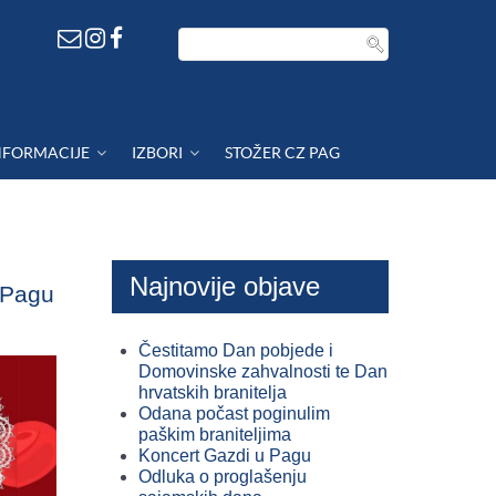
NFORMACIJE
IZBORI
STOŽER CZ PAG
Najnovije objave
u Pagu
Čestitamo Dan pobjede i
Domovinske zahvalnosti te Dan
hrvatskih branitelja
Odana počast poginulim
paškim braniteljima
Koncert Gazdi u Pagu
Odluka o proglašenju