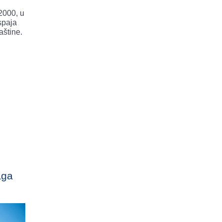
2000, u
spaja
aštine.
aga