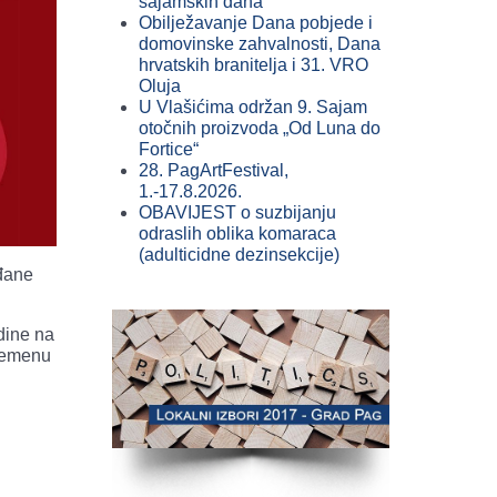
sajamskih dana
Obilježavanje Dana pobjede i
domovinske zahvalnosti, Dana
hrvatskih branitelja i 31. VRO
Oluja
U Vlašićima održan 9. Sajam
otočnih proizvoda „Od Luna do
Fortice“
28. PagArtFestival,
1.-17.8.2026.
OBAVIJEST o suzbijanju
odraslih oblika komaraca
(adulticidne dezinsekcije)
đane
odine na
vremenu