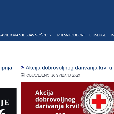
SAVJETOVANJE S JAVNOŠĆU
MJESNI ODBORI
E-USLUGE
I
lipnja
Akcija dobrovoljnog darivanja krvi 
OBJAVLJENO: 26 SVIBANJ 2026