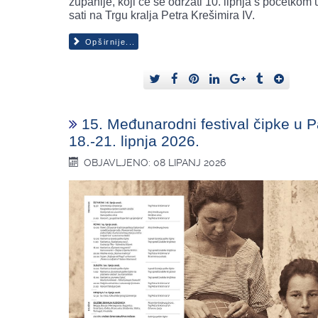
županije, koji će se održati 10. lipnja s početkom 
sati na Trgu kralja Petra Krešimira IV.
Opširnije...
15. Međunarodni festival čipke u 
18.-21. lipnja 2026.
OBJAVLJENO: 08 LIPANJ 2026