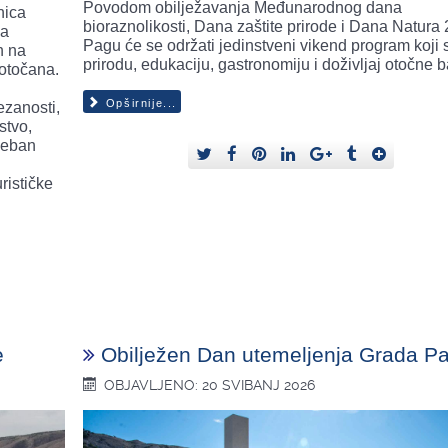
Povodom obilježavanja Međunarodnog dana
nica
bioraznolikosti, Dana zaštite prirode i Dana Natura 
za
Pagu će se održati jedinstveni vikend program koji 
h na
prirodu, edukaciju, gastronomiju i doživljaj otočne b
 otočana.
Opširnije...
ezanosti,
stvo,
seban
rističke
e
Obilježen Dan utemeljenja Grada P
OBJAVLJENO: 20 SVIBANJ 2026