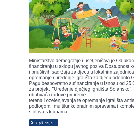
Ministarstvo demografije i useljeništva je Odluko
financiranju u sklopu javnog poziva Dostupnost kv
i priuštivih sadržaja za djecu u lokalnim zajednic
opremanje i uređenje igrališta za djecu odobrilo 
Pagu bespovratno sufinanciranje u iznosu od 25.
za projekt "Uređenje dječjeg igrališta Solansko". 
obuhvaća radove pripreme
terena i ozelenjavanja te opremanje igrališta antis
podlogom, multifunkcionalnim spravama i kompl
stolova s klupama.
Opširnije...