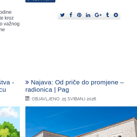
g
godine
te kroz
ao važnog
lne
tva -
Najava: Od priče do promjene –
ecu
radionica | Pag
OBJAVLJENO: 25 SVIBANJ 2026