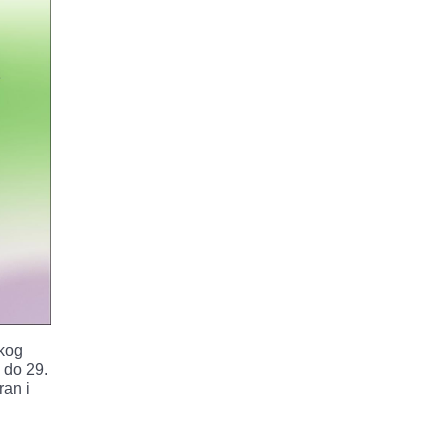
skog
. do 29.
ran i