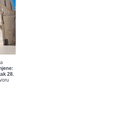
ma
mjene:
tak 28.
voru