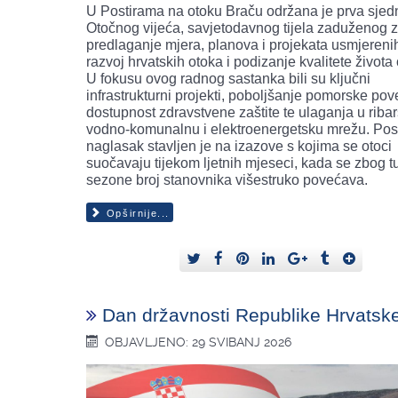
U Postirama na otoku Braču održana je prva sjed
Otočnog vijeća, savjetodavnog tijela zaduženog 
predlaganje mjera, planova i projekata usmjereni
razvoj hrvatskih otoka i podizanje kvalitete života
U fokusu ovog radnog sastanka bili su ključni
infrastrukturni projekti, poboljšanje pomorske pov
dostupnost zdravstvene zaštite te ulaganja u ribar
vodno-komunalnu i elektroenergetsku mrežu. Po
naglasak stavljen je na izazove s kojima se otoci
suočavaju tijekom ljetnih mjeseci, kada se zbog tu
sezone broj stanovnika višestruko povećava.
Opširnije...
Dan državnosti Republike Hrvatsk
OBJAVLJENO: 29 SVIBANJ 2026