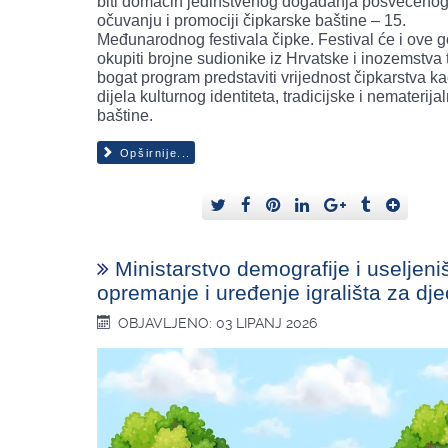
biti domaćin jedinstvenog događanja posvećeno
očuvanju i promociji čipkarske baštine – 15.
Međunarodnog festivala čipke. Festival će i ove 
okupiti brojne sudionike iz Hrvatske i inozemstva 
bogat program predstaviti vrijednost čipkarstva k
dijela kulturnog identiteta, tradicijske i nematerija
baštine.
Opširnije...
Ministarstvo demografije i useljeniš
opremanje i uređenje igrališta za dj
OBJAVLJENO: 03 LIPANJ 2026