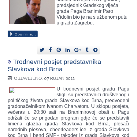
predsjednik Gradskog vijeća
grada Paga Branimir Paro
Vidolin bio je na službenom putu
u gradu Zagrebu.
Opširnije...
Trodnevni posjet predstavnika
Slavkova kod Brna
OBJAVLJENO: 07 RUJAN 2012
U trodnevni posjet gradu Pagu
stigli su predstavnici društvenog i
političkog života grada Slavkova kod Brna, predvođeni
gradonačelnikom Ivanom Charvatom. U sklopu posjeta,
večeras u 20:30 sati na Branimirovoj obali u Pagu
održati će se prigodan program gdje će se predstaviti
limena glazba grada Slavkova kod Brna, plesači
narodnih plesova, cheerleaders-ice iz grada Slavkova
kod Brna i bend SMP+ također iz grada Slavkova kod