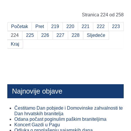
Stranica 224 od 258
Početak
Pret
219
220
221
222
223
224
225
226
227
228
Sljedeće
Kraj
Najnovije objave
Čestitamo Dan pobjede i Domovinske zahvalnosti te
Dan hrvatskih branitelja
Odana počast poginulim paškim braniteljima
Koncert Gazdi u Pagu
Odluka o proglašenju sajamskih dana