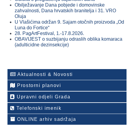
Obilježavanje Dana pobjede i domovinske
zahvalnosti, Dana hrvatskih branitelja i 31. VRO
Oluja
U Vlašićima održan 9. Sajam otočnih proizvoda „Od
Luna do Fortice“
28. PagArtFestival, 1.-17.8.2026.
OBAVIJEST o suzbijanju odraslih oblika komaraca
(adulticidne dezinsekcije)
Aktualnosti & Novosti
Prostorni planovi
Upravni odjeli Grada
Telefonski imenik
ONLINE arhiv sadržaja