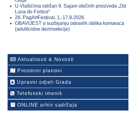
Oluja
U Vlašićima održan 9. Sajam otočnih proizvoda „Od
Luna do Fortice“
28. PagArtFestival, 1.-17.8.2026.
OBAVIJEST o suzbijanju odraslih oblika komaraca
(adulticidne dezinsekcije)
Aktualnosti & Novosti
Prostorni planovi
Upravni odjeli Grada
Telefonski imenik
ONLINE arhiv sadržaja