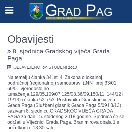
Obavijesti
8. sjednica Gradskog vijeća Grada
Paga
OBJAVLJENO: 09 STUDENI 2018
Na temelju članka 34. st. 4. Zakona o lokalnoj i
područnoj (regionalnoj) samoupravi („NN“ broj 33/01,
60/01-vjerodostojno
tumačenje,129/05,109/07,125/08,36/09,150/11, 144/12 i
19/13) i članka 52. i 53. Poslovnika Gradskog vijeća
Grada Paga (Službeni glasnik Grada Paga 5/09 i 3/13)
sazivam 8. sjednicu GRADSKOG VIJEĆA GRADA
PAGA za dan 15. studenog 2018.godine. Sjednica će se
održati u Vijećnici Grada Paga, Branimirova obala 1 s
početkom u 13,30 sati.