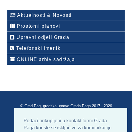
Aktualnosti & Novosti
Prostorni planovi
Upravni odjeli Grada
Telefonski imenik
ONLINE arhiv sadržaja
© Grad Pag, gradska uprava Grada Paga 2017 - 2026
Verzija portala V 2.00
Podaci prikupljeni u kontakt formi Grada
Paga koriste se isključivo za komunikaciju