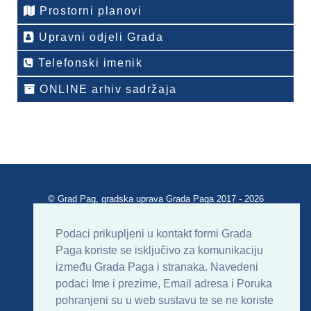
Prostorni planovi
Upravni odjeli Grada
Telefonski imenik
ONLINE arhiv sadržaja
© Grad Pag, gradska uprava Grada Paga 2017 - 2026
Verzija portala V 2.00
Podaci prikupljeni u kontakt formi Grada
Paga koriste se isključivo za komunikaciju
Uvjeti korištenja
Impressum
Kontakt
između Grada Paga i stranaka. Navedeni
podaci Ime i prezime, Email adresa i Poruka
Sitemap
RSS
pohranjeni su u web sustavu te se ne koriste