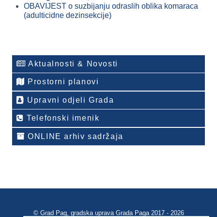
OBAVIJEST o suzbijanju odraslih oblika komaraca
(adulticidne dezinsekcije)
Aktualnosti & Novosti
Prostorni planovi
Upravni odjeli Grada
Telefonski imenik
ONLINE arhiv sadržaja
© Grad Pag, gradska uprava Grada Paga 2017 - 2026