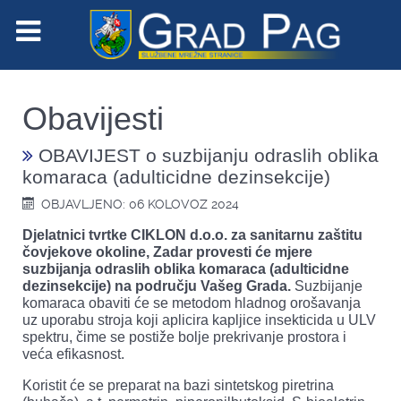
Obavijesti
OBAVIJEST o suzbijanju odraslih oblika
komaraca (adulticidne dezinsekcije)
OBJAVLJENO: 06 KOLOVOZ 2024
Djelatnici tvrtke CIKLON d.o.o. za sanitarnu zaštitu
čovjekove okoline, Zadar provesti će mjere
suzbijanja odraslih oblika komaraca (adulticidne
dezinsekcije) na području Vašeg Grada.
Suzbijanje
komaraca obaviti će se metodom hladnog orošavanja
uz uporabu stroja koji aplicira kapljice insekticida u ULV
spektru, čime se postiže bolje prekrivanje prostora i
veća efikasnost.
Koristit će se preparat na bazi sintetskog piretrina