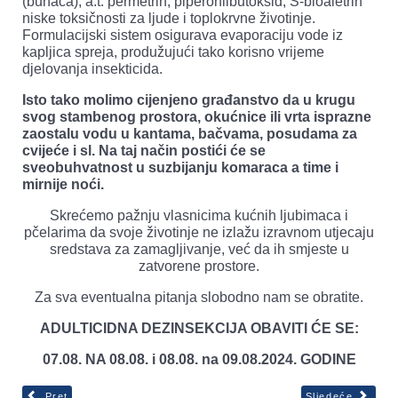
(buhača), a.t. permetrin, piperonilbutoksid, S-bioaletrin
niske toksičnosti za ljude i toplokrvne životinje.
Formulacijski sistem osigurava evaporaciju vode iz
kapljica spreja, produžujući tako korisno vrijeme
djelovanja insekticida.
Isto tako molimo cijenjeno građanstvo da u krugu
svog stambenog prostora, okućnice ili vrta isprazne
zaostalu vodu u kantama, bačvama, posudama za
cvijeće i sl. Na taj način postići će se
sveobuhvatnost u suzbijanju komaraca a time i
mirnije noći.
Skrećemo pažnju vlasnicima kućnih ljubimaca i
pčelarima da svoje životinje ne izlažu izravnom utjecaju
sredstava za zamagljivanje, već da ih smjeste u
zatvorene prostore.
Za sva eventualna pitanja slobodno nam se obratite.
ADULTICIDNA DEZINSEKCIJA OBAVITI ĆE SE:
07.08. NA 08.08. i 08.08. na 09.08.2024. GODINE
Pret
Sljedeće