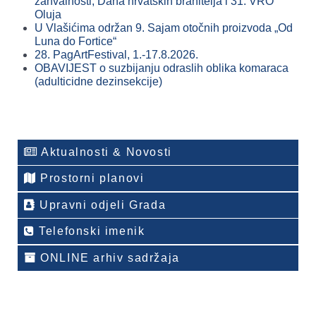
zahvalnosti, Dana hrvatskih branitelja i 31. VRO
Oluja
U Vlašićima održan 9. Sajam otočnih proizvoda „Od
Luna do Fortice“
28. PagArtFestival, 1.-17.8.2026.
OBAVIJEST o suzbijanju odraslih oblika komaraca
(adulticidne dezinsekcije)
Aktualnosti & Novosti
Prostorni planovi
Upravni odjeli Grada
Telefonski imenik
ONLINE arhiv sadržaja