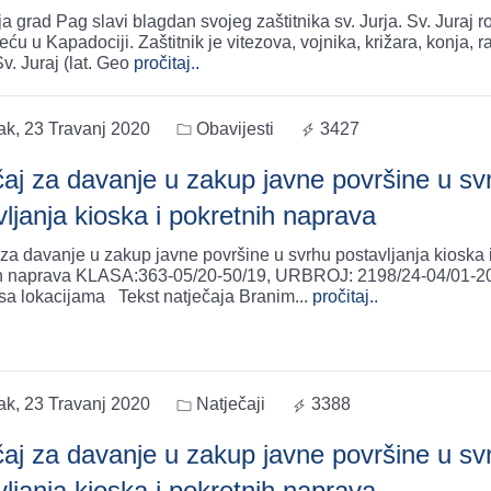
ja grad Pag slavi blagdan svojeg zaštitnika sv. Jurja. Sv. Juraj r
oljeću u Kapadociji. Zaštitnik je vitezova, vojnika, križara, konja, ra
Sv. Juraj (lat. Geo
pročitaj..
ak, 23 Travanj 2020
Obavijesti
3427
čaj za davanje u zakup javne površine u sv
ljanja kioska i pokretnih naprava
 za davanje u zakup javne površine u svrhu postavljanja kioska 
h naprava KLASA:363-05/20-50/19, URBROJ: 2198/24-04/01-20
zajedno sa lokacijama Tekst natječaja Branim
...
pročitaj..
ak, 23 Travanj 2020
Natječaji
3388
čaj za davanje u zakup javne površine u sv
ljanja kioska i pokretnih naprava