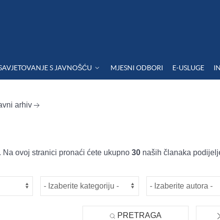
SAVJETOVANJE S JAVNOŠĆU
MJESNI ODBORI
E-USLUGE
I
avni arhiv
 Na ovoj stranici pronaći ćete ukupno
30
naših članaka podijelj
PRETRAGA