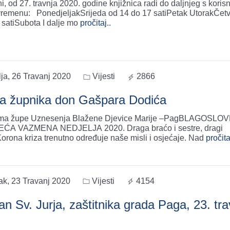
, od 27. travnja 2020. godine knjižnica radi do daljnjeg s koris
d 14 do 17 satiPetak UtorakČetvrtak od
 satiSubota I dalje mo
pročitaj..
ja, 26 Travanj 2020
Vijesti
2866
a župnika don Gašpara Dodića
ima župe Uznesenja Blažene Djevice Marije –PagBLAGOSLO
ZMENA NEDJELJA 2020. Draga braćo i sestre, dragi
!Korona kriza trenutno određuje naše misli i osjećaje. Nad
pročita
ak, 23 Travanj 2020
Vijesti
4154
n Sv. Jurja, zaštitnika grada Paga, 23. tra