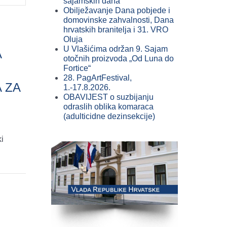
sajamskih dana
Obilježavanje Dana pobjede i
domovinske zahvalnosti, Dana
hrvatskih branitelja i 31. VRO
Oluja
U Vlašićima održan 9. Sajam
A
otočnih proizvoda „Od Luna do
Fortice“
28. PagArtFestival,
 ZA
1.-17.8.2026.
OBAVIJEST o suzbijanju
I
odraslih oblika komaraca
(adulticidne dezinsekcije)
ki