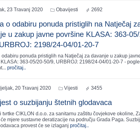
ak, 23 Travanj 2020
Obavijesti
2692
a o odabiru ponuda pristiglih na Natječaj z
je u zakup javne površine KLASA: 363-05/
 URBROJ: 2198/24-04/01-20-7
 odabiru ponuda pristiglih na Natječaj za davanje u zakup javn
 KLASA: 363-05/20-50/9, URBROJ: 2198/24-04/01-20-7 - pogle
t
...
pročitaj..
eljak, 20 Travanj 2020
Vijesti
3455
jest o suzbijanju štetnih glodavaca
ci tvrtke CIKLON d.o.o. za sanitarnu zaštitu čovjekove okoline, 
će mjere sustavne deratizacije na području Grada Paga. Suzbijanje
glodavaca provest će se izlaganj
pročitaj..