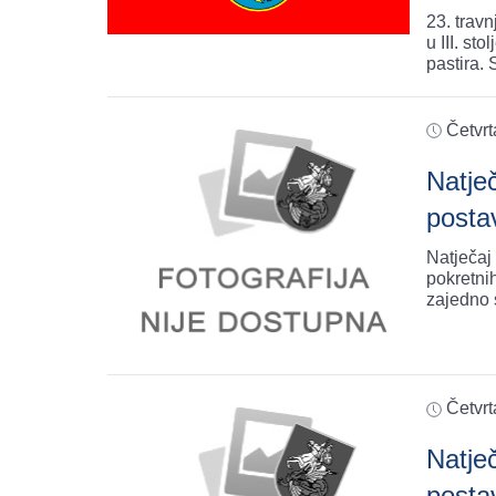
23. travn
u III. st
pastira. 
Četvrt
Natje
postav
Natječaj
pokretni
Četvrt
Natje
postav