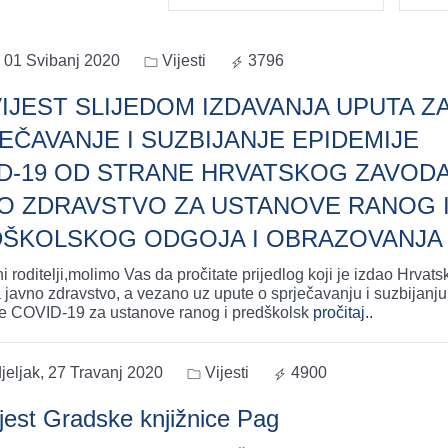
, 01 Svibanj 2020
Vijesti
3796
IJEST SLIJEDOM IZDAVANJA UPUTA Z
EČAVANJE I SUZBIJANJE EPIDEMIJE
D-19 OD STRANE HRVATSKOG ZAVODA
O ZDRAVSTVO ZA USTANOVE RANOG 
ŠKOLSKOG ODGOJA I OBRAZOVANJA
 roditelji,molimo Vas da pročitate prijedlog koji je izdao Hrvats
 javno zdravstvo, a vezano uz upute o sprječavanju i suzbijanju
e COVID-19 za ustanove ranog i predškolsk
pročitaj..
eljak, 27 Travanj 2020
Vijesti
4900
jest Gradske knjižnice Pag