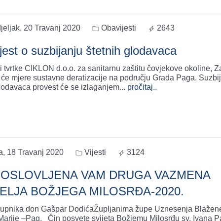
eljak, 20 Travanj 2020
Obavijesti
2643
jest o suzbijanju štetnih glodavaca
ci tvrtke CIKLON d.o.o. za sanitarnu zaštitu čovjekove okoline, 
će mjere sustavne deratizacije na području Grada Paga. Suzbijanje
glodavaca provest će se izlaganjem
...
pročitaj..
a, 18 Travanj 2020
Vijesti
3124
OSLOVLJENA VAM DRUGA VAZMENA
ELJA BOŽJEGA MILOSRĐA-2020.
župnika don Gašpar DodićaŽupljanima župe Uznesenja Blažen
te svijeta Božjemu Milosrđu sv. Ivana Pavla