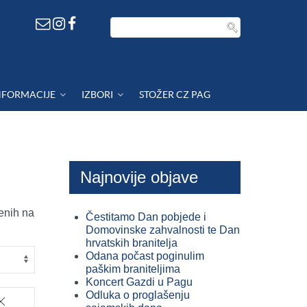
NFORMACIJE
IZBORI
STOŽER CZ PAG
Najnovije objave
enih na
Čestitamo Dan pobjede i
Domovinske zahvalnosti te Dan
hrvatskih branitelja
Odana počast poginulim
paškim braniteljima
Koncert Gazdi u Pagu
Odluka o proglašenju