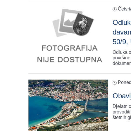
Četvrt
Odluk
davan
50/9,
Odluka o
površine
dokumen
Ponedj
Obavi
Djelatni
provoditi 
štetnih 