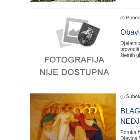
Ponedj
Obavi
Djelatni
provoditi 
štetnih 
Subot
BLAG
NEDJ
Poruka 
Djevice Marije –Pag. Čin posve