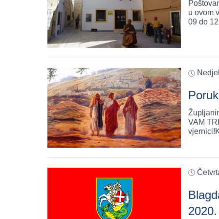
Poštovani
u ovom vremenu: PonedjeljakSrijeda o
09 do 12
Nedjel
Poruk
Župljan
VAM TREĆA VA
vjernici
Četvrt
Blagda
2020.