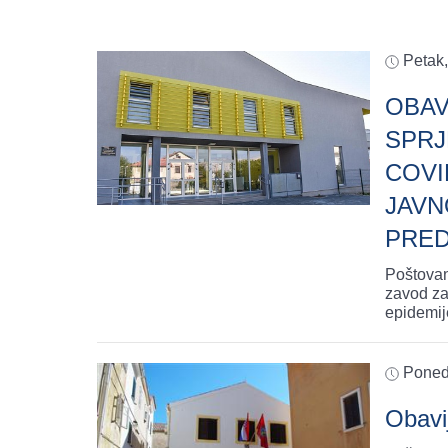
Petak
OBAV
SPRJ
COVI
JAVN
PRED
Poštovani
zavod za
epidemij
Ponedj
Obavi