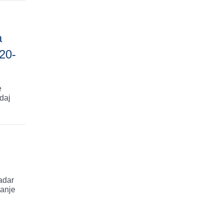
a
20-
e
daj
Zadar