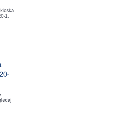
 kioska
0-1,
a
20-
e
gledaj