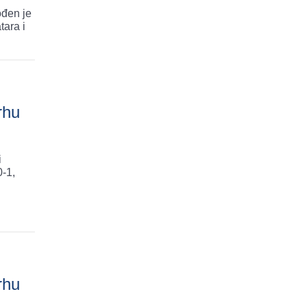
ođen je
tara i
rhu
i
-1,
rhu