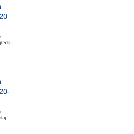
a
20-
e
gledaj
a
20-
e
daj