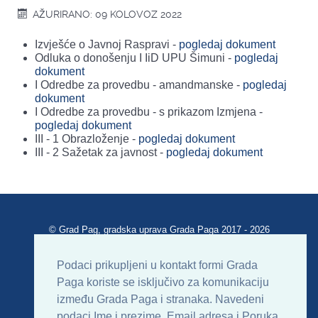
AŽURIRANO: 09 KOLOVOZ 2022
Izvješće o Javnoj Raspravi -
pogledaj dokument
Odluka o donošenju I IiD UPU Šimuni -
pogledaj
dokument
I Odredbe za provedbu - amandmanske -
pogledaj
dokument
I Odredbe za provedbu - s prikazom Izmjena -
pogledaj dokument
III - 1 Obrazloženje -
pogledaj dokument
III - 2 Sažetak za javnost -
pogledaj dokument
© Grad Pag, gradska uprava Grada Paga 2017 - 2026
Verzija portala V 2.00
Podaci prikupljeni u kontakt formi Grada
Paga koriste se isključivo za komunikaciju
Uvjeti korištenja
Impressum
Kontakt
između Grada Paga i stranaka. Navedeni
podaci Ime i prezime, Email adresa i Poruka