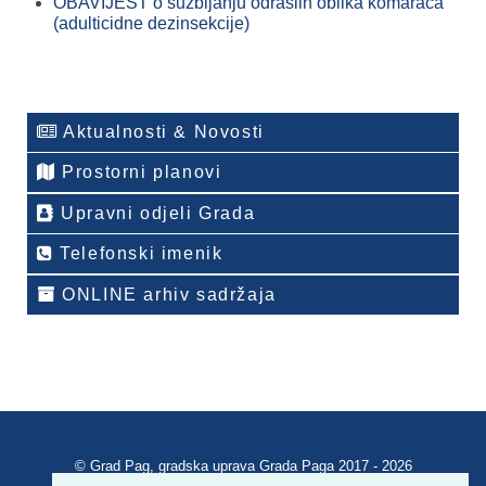
OBAVIJEST o suzbijanju odraslih oblika komaraca
(adulticidne dezinsekcije)
Aktualnosti & Novosti
Prostorni planovi
Upravni odjeli Grada
Telefonski imenik
ONLINE arhiv sadržaja
© Grad Pag, gradska uprava Grada Paga 2017 - 2026