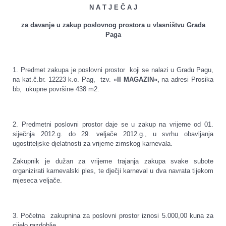
N A T J E Č A J
za davanje u zakup poslovnog prostora u vlasništvu Grada
Paga
1. Predmet zakupa je poslovni prostor koji se nalazi u Gradu Pagu,
na kat.č.br. 12223 k.o. Pag, tzv. «
II MAGAZIN»,
na adresi Prosika
bb, ukupne površine 438 m2.
2. Predmetni poslovni prostor daje se u zakup na vrijeme od 01.
siječnja 2012.g. do 29. veljače 2012.g., u svrhu obavljanja
ugostiteljske djelatnosti za vrijeme zimskog karnevala.
Zakupnik je dužan za vrijeme trajanja zakupa svake subote
organizirati karnevalski ples, te dječji karneval u dva navrata tijekom
mjeseca veljače.
3. Početna zakupnina za poslovni prostor iznosi 5.000,00 kuna za
cijelo razdoblje.