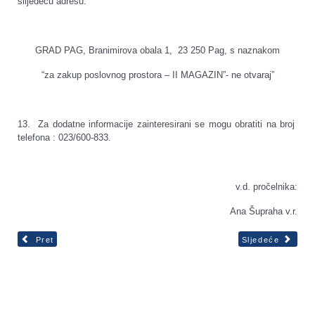
slijedeću adresu:
GRAD PAG, Branimirova obala 1, 23 250 Pag, s naznakom
“za zakup poslovnog prostora – II MAGAZIN”- ne otvaraj”
13. Za dodatne informacije zainteresirani se mogu obratiti na broj
telefona : 023/600-833.
v.d. pročelnika:
Ana Šupraha v.r.
Pret
Sljedeće