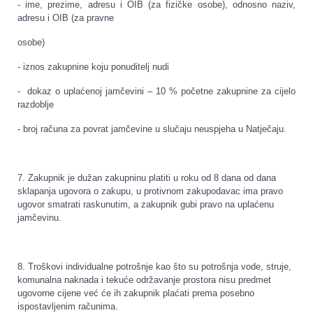
- ime, prezime, adresu i OIB (za fizičke osobe), odnosno naziv,
adresu i OIB (za pravne
osobe)
- iznos zakupnine koju ponuditelj nudi
- dokaz o uplaćenoj jamčevini – 10 % početne zakupnine za cijelo
razdoblje
- broj računa za povrat jamčevine u slučaju neuspjeha u Natječaju.
7. Zakupnik je dužan zakupninu platiti u roku od 8 dana od dana
sklapanja ugovora o zakupu, u protivnom zakupodavac ima pravo
ugovor smatrati raskunutim, a zakupnik gubi pravo na uplaćenu
jamčevinu.
8. Troškovi individualne potrošnje kao što su potrošnja vode, struje,
komunalna naknada i tekuće održavanje prostora nisu predmet
ugovorne cijene već će ih zakupnik plaćati prema posebno
ispostavljenim računima.