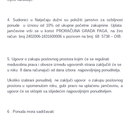
4. Sudionici u Natječaju dužni su položiti jamstvo za ozbiljnost
ponude u iznosu od 10% od ukupne početne zakupnine. Uplata
jamčevine vrši se u korist PRORAČUNA GRADA PAGA, na žiro
račun broj 2402006-1831600006 s pozivom na broj: 68 5738 – OIB.
5. Ugovor o zakupu poslovnog prostora kojim će se regulirati
međusobna prava i obveze između ugovornih strana zaključiti će se
u roku 8 dana računajući od dana izbora najpovoljnijeg ponuditelja.
Ukoliko izabrani ponuditelj ne zaključi ugovor o zakupu poslovnog
prostora u spomenutom roku, gubi pravo na uplaćenu jamčevinu, a
ugovor će se sklopiti sa slijedećim najpovoljnijim ponuditeljem.
6 . Ponuda mora sadržavati: