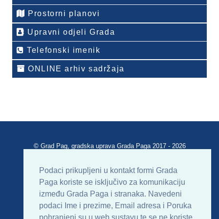
Prostorni planovi
Upravni odjeli Grada
Telefonski imenik
ONLINE arhiv sadržaja
© Grad Pag, gradska uprava Grada Paga 2017 - 2026
Verzija portala V 2.00
Podaci prikupljeni u kontakt formi Grada
Paga koriste se isključivo za komunikaciju
Uvjeti korištenja
Impressum
Kontakt
između Grada Paga i stranaka. Navedeni
podaci Ime i prezime, Email adresa i Poruka
Sitemap
RSS
pohranjeni su u web sustavu te se ne koriste