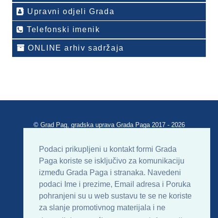
Upravni odjeli Grada
Telefonski imenik
ONLINE arhiv sadržaja
© Grad Pag, gradska uprava Grada Paga 2017 - 2026
Verzija portala V 2.00
Podaci prikupljeni u kontakt formi Grada
Paga koriste se isključivo za komunikaciju
Uvjeti korištenja
Impressum
Kontakt
između Grada Paga i stranaka. Navedeni
podaci Ime i prezime, Email adresa i Poruka
Sitemap
RSS
pohranjeni su u web sustavu te se ne koriste
za slanje promotivnog materijala i ne