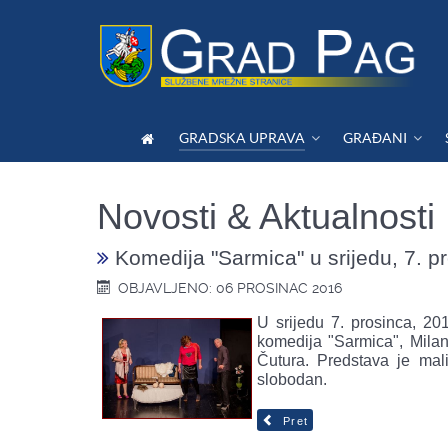
GRADSKA UPRAVA
GRAĐANI
Novosti & Aktualnosti
Komedija "Sarmica" u srijedu, 7. 
OBJAVLJENO: 06 PROSINAC 2016
U srijedu 7. prosinca, 2
komedija "Sarmica", Milan
Čutura. Predstava je ma
slobodan.
Pret