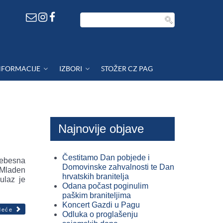
NFORMACIJE
IZBORI
STOŽER CZ PAG
Najnovije objave
Čestitamo Dan pobjede i
nebesna
Domovinske zahvalnosti te Dan
 Mladen
hrvatskih branitelja
ulaz je
Odana počast poginulim
paškim braniteljima
Koncert Gazdi u Pagu
deće
Odluka o proglašenju