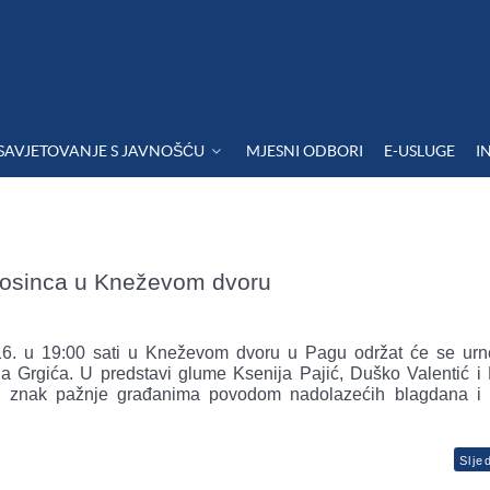
SAVJETOVANJE S JAVNOŠĆU
MJESNI ODBORI
E-USLUGE
I
prosinca u Kneževom dvoru
016. u 19:00 sati u Kneževom dvoru u Pagu održat će se ur
a Grgića. U predstavi glume Ksenija Pajić, Duško Valentić i
li znak pažnje građanima povodom nadolazećih blagdana i 
Slje