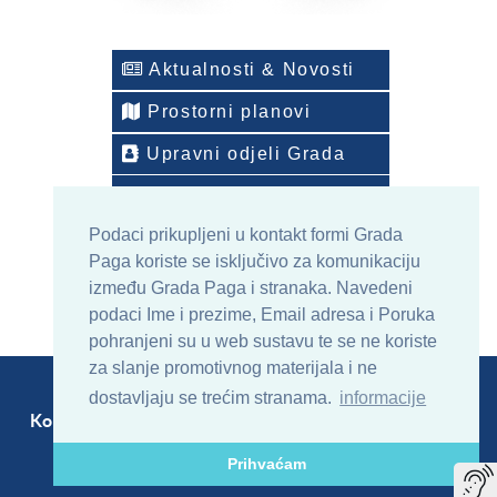
Aktualnosti & Novosti
Prostorni planovi
Upravni odjeli Grada
Telefonski imenik
Podaci prikupljeni u kontakt formi Grada
ONLINE arhiv sadržaja
Paga koriste se isključivo za komunikaciju
između Grada Paga i stranaka. Navedeni
podaci Ime i prezime, Email adresa i Poruka
pohranjeni su u web sustavu te se ne koriste
za slanje promotivnog materijala i ne
dostavljaju se trećim stranama.
informacije
Kontakt
Sitemap
RSS
Prihvaćam