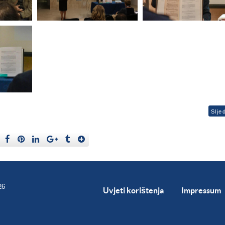
Slje
26
Uvjeti korištenja
Impressum