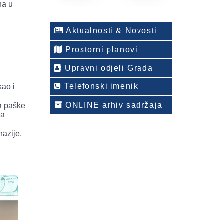
na u
Aktualnosti & Novosti
Prostorni planovi
Upravni odjeli Grada
Telefonski imenik
kao i
ONLINE arhiv sadržaja
za paške
na
nazije,