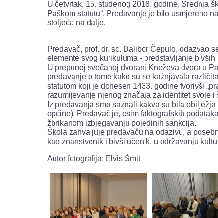
U četvrtak, 15. studenog 2018. godine, Srednja šk
Paškom statutu“. Predavanje je bilo usmjereno na
stoljeća na dalje.
Predavač, prof. dr. sc. Dalibor Čepulo, odazvao se
elemente svog kurikuluma - predstavljanje bivših
U prepunoj svečanoj dvorani Kneževa dvora u Pagu,
predavanje o tome kako su se kažnjavala različit
statutom koji je donesen 1433. godine tvorivši „p
razumijevanje njenog značaja za identitet svoje i 
Iz predavanja smo saznali kakva su bila obilježj
općine). Predavač je, osim faktografskih podataka
žbrikanom izbjegavanju pojedinih sankcija.
Škola zahvaljuje predavaču na odazivu, a posebno
kao znanstvenik i bivši učenik, u održavanju kult
Autor fotografija: Elvis Šmit