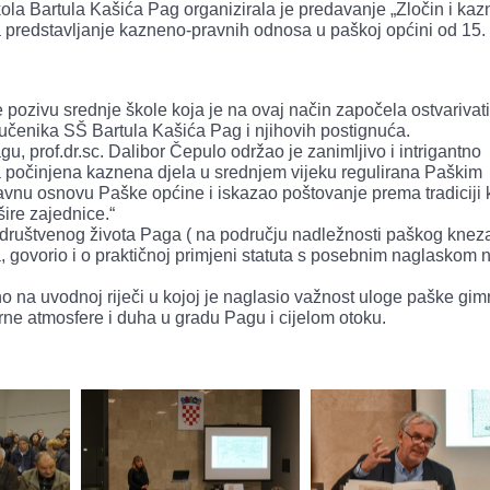
ola Bartula Kašića Pag organizirala je predavanje „Zločin i kaz
 predstavljanje kazneno-pravnih odnosa u paškoj općini od 15.
 pozivu srednje škole koja je na ovaj način započela ostvarivati
 učenika SŠ Bartula Kašića Pag i njihovih postignuća.
 prof.dr.sc. Dalibor Čepulo održao je zanimljivo i intrigantno
a počinjena kaznena djela u srednjem vijeku regulirana Paškim
ravnu osnovu Paške općine i iskazao poštovanje prema tradiciji 
šire zajednice.“
a društvenog života Paga ( na području nadležnosti paškog kne
, govorio i o praktičnoj primjeni statuta s posebnim naglaskom 
 na uvodnoj riječi u kojoj je naglasio važnost uloge paške gim
urne atmosfere i duha u gradu Pagu i cijelom otoku.