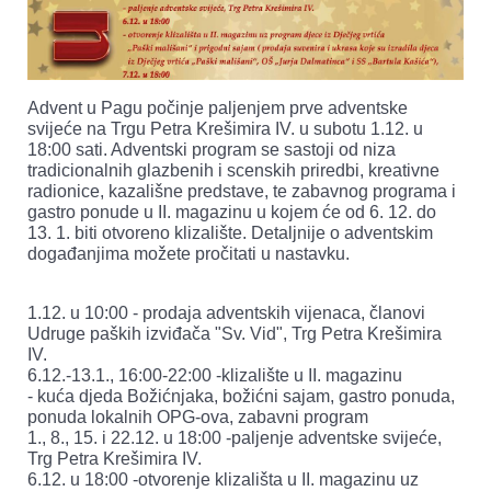
Advent u Pagu počinje paljenjem prve adventske
svijeće na Trgu Petra Krešimira IV. u subotu 1.12. u
18:00 sati. Adventski program se sastoji od niza
tradicionalnih glazbenih i scenskih priredbi, kreativne
radionice, kazališne predstave, te zabavnog programa i
gastro ponude u II. magazinu u kojem će od 6. 12. do
13. 1. biti otvoreno klizalište. Detaljnije o adventskim
događanjima možete pročitati u nastavku.
1.12. u 10:00 - prodaja adventskih vijenaca, članovi
Udruge paških izviđača "Sv. Vid", Trg Petra Krešimira
IV.
6.12.-13.1., 16:00-22:00 -klizalište u II. magazinu
- kuća djeda Božićnjaka, božićni sajam, gastro ponuda,
ponuda lokalnih OPG-ova, zabavni program
1., 8., 15. i 22.12. u 18:00 -paljenje adventske svijeće,
Trg Petra Krešimira IV.
6.12. u 18:00 -otvorenje klizališta u II. magazinu uz