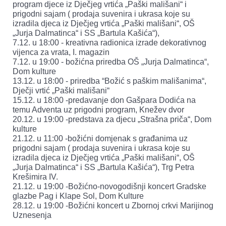
program djece iz Dječjeg vrtića „Paški mališani“ i
prigodni sajam ( prodaja suvenira i ukrasa koje su
izradila djeca iz Dječjeg vrtića „Paški mališani“, OŠ
„Jurja Dalmatinca“ i SS „Bartula Kašića“),
7.12. u 18:00 - kreativna radionica izrade dekorativnog
vijenca za vrata, I. magazin
7.12. u 19:00 - božićna priredba OŠ „Jurja Dalmatinca“,
Dom kulture
13.12. u 18:00 - priredba “Božić s paškim mališanima“,
Dječji vrtić „Paški mališani“
15.12. u 18:00 -predavanje don Gašpara Dodića na
temu Adventa uz prigodni program, Knežev dvor
20.12. u 19:00 -predstava za djecu „Strašna priča“, Dom
kulture
21.12. u 11:00 -božićni domjenak s građanima uz
prigodni sajam ( prodaja suvenira i ukrasa koje su
izradila djeca iz Dječjeg vrtića „Paški mališani“, OŠ
„Jurja Dalmatinca“ i SS „Bartula Kašića“), Trg Petra
Krešimira IV.
21.12. u 19:00 -Božićno-novogodišnji koncert Gradske
glazbe Pag i Klape Sol, Dom Kulture
28.12. u 19:00 -Božićni koncert u Zbornoj crkvi Marijinog
Uznesenja