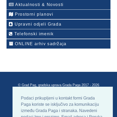
Aktualnosti & Novosti
Prostorni planovi
Upravni odjeli Grada
Telefonski imenik
ONLINE arhiv sadržaja
© Grad Pag, gradska uprava Grada Paga 2017 - 2026
Verzija portala V 2.00
Podaci prikupljeni u kontakt formi Grada
Paga koriste se isključivo za komunikaciju
Uvjeti korištenja
Impressum
Kontakt
između Grada Paga i stranaka. Navedeni
podaci Ime i prezime, Email adresa i Poruka