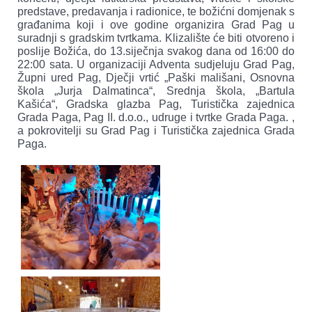
predstave, predavanja i radionice, te božićni domjenak s
građanima koji i ove godine organizira Grad Pag u
suradnji s gradskim tvrtkama. Klizalište će biti otvoreno i
poslije Božića, do 13.siječnja svakog dana od 16:00 do
22:00 sata. U organizaciji Adventa sudjeluju Grad Pag,
Župni ured Pag, Dječji vrtić „Paški mališani, Osnovna
škola „Jurja Dalmatinca“, Srednja škola, „Bartula
Kašića“, Gradska glazba Pag, Turistička zajednica
Grada Paga, Pag II. d.o.o., udruge i tvrtke Grada Paga. ,
a pokrovitelji su Grad Pag i Turistička zajednica Grada
Paga.