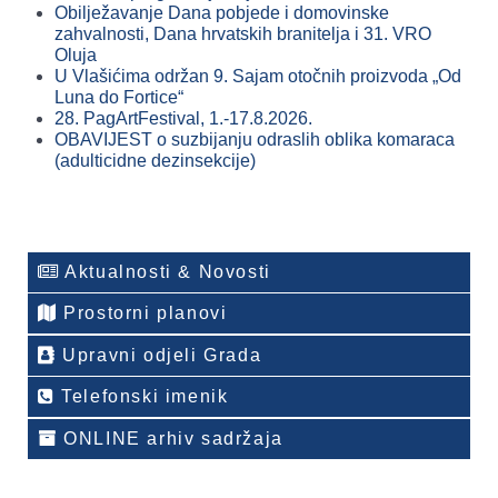
Obilježavanje Dana pobjede i domovinske
zahvalnosti, Dana hrvatskih branitelja i 31. VRO
Oluja
U Vlašićima održan 9. Sajam otočnih proizvoda „Od
Luna do Fortice“
28. PagArtFestival, 1.-17.8.2026.
OBAVIJEST o suzbijanju odraslih oblika komaraca
(adulticidne dezinsekcije)
Aktualnosti & Novosti
Prostorni planovi
Upravni odjeli Grada
Telefonski imenik
ONLINE arhiv sadržaja