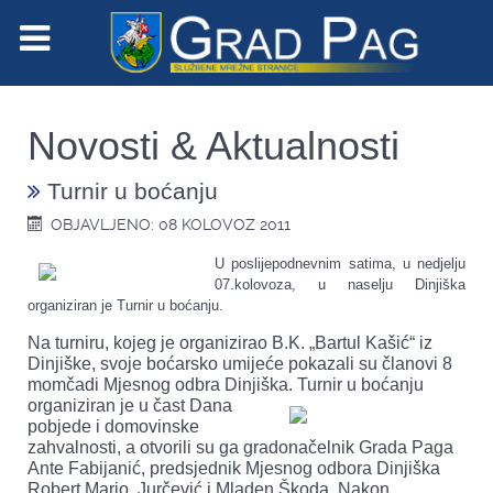
Novosti & Aktualnosti
Turnir u boćanju
OBJAVLJENO: 08 KOLOVOZ 2011
U poslijepodnevnim satima, u nedjelju
07.kolovoza, u naselju Dinjiška
organiziran je Turnir u boćanju.
Na turniru, kojeg je organizirao B.K. „Bartul Kašić“ iz
Dinjiške, svoje boćarsko umijeće pokazali su članovi 8
momčadi Mjesnog odbra Dinjiška.
Turnir u boćanju
organiziran je u čast Dana
pobjede i domovinske
zahvalnosti, a otvorili su ga gradonačelnik Grada Paga
Ante Fabijanić, predsjednik Mjesnog odbora Dinjiška
Robert Mario Jurčević i Mladen Škoda. Nakon