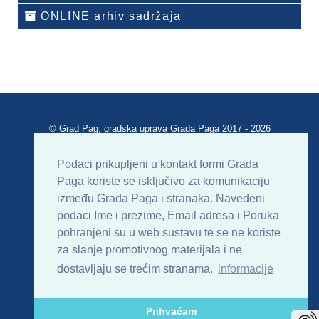
ONLINE arhiv sadržaja
© Grad Pag, gradska uprava Grada Paga 2017 - 2026
Verzija portala V 2.00
Podaci prikupljeni u kontakt formi Grada
Paga koriste se isključivo za komunikaciju
Uvjeti korištenja
Impressum
Kontakt
između Grada Paga i stranaka. Navedeni
podaci Ime i prezime, Email adresa i Poruka
Sitemap
RSS
pohranjeni su u web sustavu te se ne koriste
za slanje promotivnog materijala i ne
dostavljaju se trećim stranama.
informacije
Prihvaćam