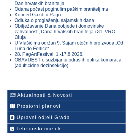
Dan hrvatskih branitelja
Odana počast poginulim paškim braniteljima
Koncert Gazdi u Pagu
Odluka o proglašenju sajamskih dana
Obilježavanje Dana pobjede i domovinske
zahvalnosti, Dana hrvatskih branitelja i 31. VRO
Oluja
U Vlašićima održan 9. Sajam otočnih proizvoda „Od
Luna do Fortice“
28. PagArtFestival, 1.-17.8.2026.
OBAVIJEST o suzbijanju odraslih oblika komaraca
(adulticidne dezinsekcije)
Aktualnosti & Novosti
Prostorni planovi
Upravni odjeli Grada
Telefonski imenik